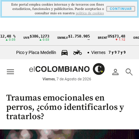
Este portal emplea cookies internas y de terceros con fines
estadísticos, funcionales y publicitarios. Puede aceptarlas o
CONTINUAR
consultar más en nuestra
politica de cookies
2,48 %
$386,1273
$1.750.905
US$73,48
U
UVR
SMMLV
BRENT
ORO
Cintillo
▲ 0.05
▲ 0.03
—
▼ 1.12
de
Pico y Placa Medellín
Viernes
7 y 9
7 y 9
indicadores
económicos
menu
person
search
Colombia
Viernes
, 7 de Agosto de 2026
Traumas emocionales en
perros, ¿cómo identificarlos y
tratarlos?