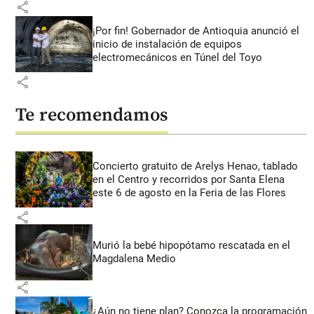
share
¡Por fin! Gobernador de Antioquia anunció el
inicio de instalación de equipos
electromecánicos en Túnel del Toyo
share
Te recomendamos
Concierto gratuito de Arelys Henao, tablado
en el Centro y recorridos por Santa Elena
este 6 de agosto en la Feria de las Flores
share
Murió la bebé hipopótamo rescatada en el
Magdalena Medio
share
¿Aún no tiene plan? Conozca la programación