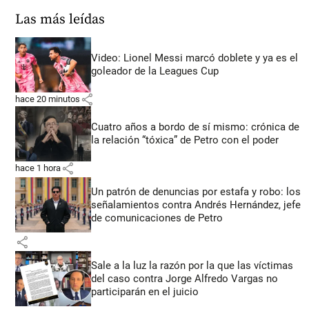
Las más leídas
Video: Lionel Messi marcó doblete y ya es el
goleador de la Leagues Cup
share
hace 20 minutos
Cuatro años a bordo de sí mismo: crónica de
la relación “tóxica” de Petro con el poder
share
hace 1 hora
Un patrón de denuncias por estafa y robo: los
señalamientos contra Andrés Hernández, jefe
de comunicaciones de Petro
share
Sale a la luz la razón por la que las víctimas
del caso contra Jorge Alfredo Vargas no
participarán en el juicio