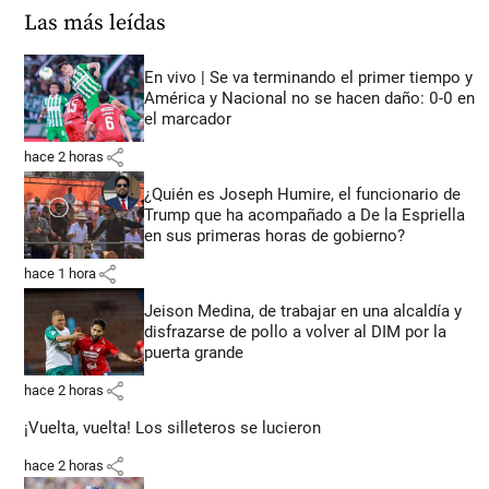
Las más leídas
En vivo | Se va terminando el primer tiempo y
América y Nacional no se hacen daño: 0-0 en
el marcador
share
hace 2 horas
¿Quién es Joseph Humire, el funcionario de
Trump que ha acompañado a De la Espriella
en sus primeras horas de gobierno?
share
hace 1 hora
Jeison Medina, de trabajar en una alcaldía y
disfrazarse de pollo a volver al DIM por la
puerta grande
share
hace 2 horas
¡Vuelta, vuelta! Los silleteros se lucieron
share
hace 2 horas