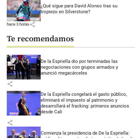
¿Qué sigue para David Alonso tras su
tropiezo en Silverstone?
share
hace 3 horas
Te recomendamos
De la Espriella dio por terminadas las
negociaciones con grupos armados y
anunció megacárceles
share
De la Espriella congelará el gasto público,
eliminará el impuesto al patrimonio y
desarrollará el fracking: primeros anuncios
desde Cali
share
Comienza la presidencia de De la Espriella: