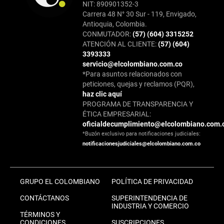
NIT: 890901352-3
Carrera 48 N° 30 Sur - 119, Envigado,
Antioquia, Colombia.
CONMUTADOR:
(57) (604) 3315252
ATENCIÓN AL CLIENTE:
(57) (604)
3393333
servicio@elcolombiano.com.co
*Para asuntos relacionados con
peticiones, quejas y reclamos (PQR),
haz clic aquí
PROGRAMA DE TRANSPARENCIA Y
ÉTICA EMPRESARIAL:
oficialdecumplimiento@elcolombiano.com.
*Buzón exclusivo para notificaciones judiciales:
notificacionesjudiciales@elcolombiano.com.co
GRUPO EL COLOMBIANO
POLÍTICA DE PRIVACIDAD
CONTÁCTANOS
SUPERINTENDENCIA DE
INDUSTRIA Y COMERCIO
TÉRMINOS Y
CONDICIONES
SUSCRIPCIONES