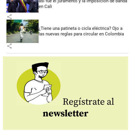
así fue el juramento y la imposición de banda
en Cali
share
¿Tiene una patineta o cicla eléctrica? Ojo a
las nuevas reglas para circular en Colombia
share
Regístrate al
newsletter