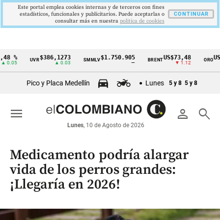
Este portal emplea cookies internas y de terceros con fines
estadísticos, funcionales y publicitarios. Puede aceptarlas o
CONTINUAR
consultar más en nuestra
politica de cookies
8 %
$386,1273
$1.750.905
US$73,48
US$3
UVR
SMMLV
BRENT
ORO
Cintillo
0.05
▲ 0.03
—
▼ 1.12
de
Pico y Placa Medellín
Lunes
5 y 8
5 y 8
indicadores
económicos
menu
person
search
Colombia
Lunes
, 10 de Agosto de 2026
Medicamento podría alargar
vida de los perros grandes:
¡Llegaría en 2026!