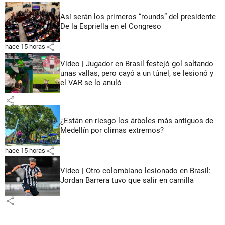
Así serán los primeros “rounds” del presidente
De la Espriella en el Congreso
share
hace 15 horas
Video | Jugador en Brasil festejó gol saltando
unas vallas, pero cayó a un túnel, se lesionó y
el VAR se lo anuló
share
¿Están en riesgo los árboles más antiguos de
Medellín por climas extremos?
share
hace 15 horas
Video | Otro colombiano lesionado en Brasil:
Jordan Barrera tuvo que salir en camilla
share