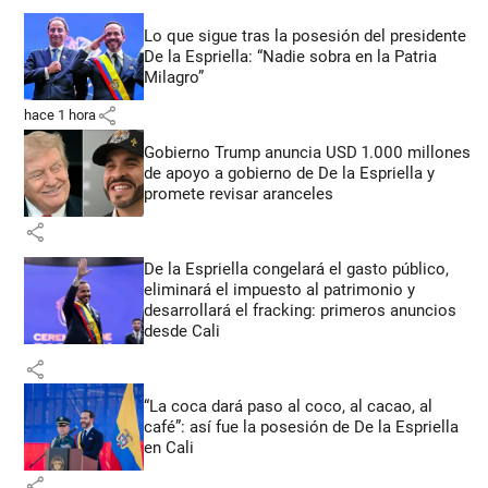
Lo que sigue tras la posesión del presidente
De la Espriella: “Nadie sobra en la Patria
Milagro”
share
hace 1 hora
Gobierno Trump anuncia USD 1.000 millones
de apoyo a gobierno de De la Espriella y
promete revisar aranceles
share
De la Espriella congelará el gasto público,
eliminará el impuesto al patrimonio y
desarrollará el fracking: primeros anuncios
desde Cali
share
“La coca dará paso al coco, al cacao, al
café”: así fue la posesión de De la Espriella
en Cali
share