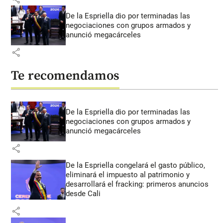
De la Espriella dio por terminadas las
negociaciones con grupos armados y
anunció megacárceles
share
Te recomendamos
De la Espriella dio por terminadas las
negociaciones con grupos armados y
anunció megacárceles
share
De la Espriella congelará el gasto público,
eliminará el impuesto al patrimonio y
desarrollará el fracking: primeros anuncios
desde Cali
share