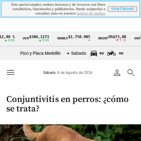
Este portal emplea cookies internas y de terceros con fines
estadísticos, funcionales y publicitarios. Puede aceptarlas o
CONTINUAR
consultar más en nuestra
politica de cookies
,48 %
$386,1273
$1.750.905
US$73,48
U
UVR
SMMLV
BRENT
ORO
Cintillo
▲ 0.05
▲ 0.03
—
▼ 1.12
de
Pico y Placa Medellín
Sabado
no
no
indicadores
económicos
menu
person
search
Sábado
, 8 de Agosto de 2026
Colombia
Conjuntivitis en perros: ¿cómo
se trata?