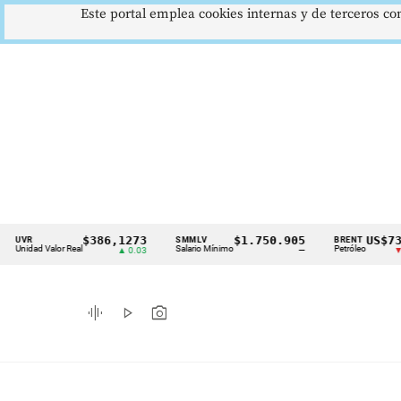
Este portal emplea cookies internas y de terceros con
$386,1273
$1.750.905
US$73,48
SMMLV
BRENT
Cintillo
d Valor Real
Salario Mínimo
Petróleo
▲ 0.03
—
▼ 1.12
de
indicadores
graphic_eq
play_arrow
photo_camera
económicos
Colombia