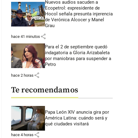
Nuevos audios sacuden a
Ecopetrol: expresidente de
Hocol señala presunta injerencia
de Verónica Alcocer y Manel
Grau
share
hace 41 minutos
Para el 2 de septiembre quedó
indagatoria a Gloria Arizabaleta
por maniobras para suspender a
Petro
share
hace 2 horas
Te recomendamos
Papa León XIV anuncia gira por
América Latina: cuándo será y
qué ciudades visitará
share
hace 4 horas