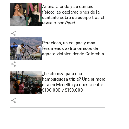
Ariana Grande y su cambio
físico: las declaraciones de la
 43 segundos
cantante sobre su cuerpo tras el
revuelo por
Petal
share
Perseidas, un eclipse y más
fenómenos astronómicos de
agosto visibles desde Colombia
share
¿Le alcanza para una
hamburguesa triple? Una primera
cita en Medellín ya cuesta entre
$100.000 y $150.000
share