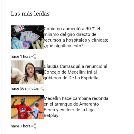
Las más leídas
Gobierno aumentó a 90 % el
mínimo del giro directo de
recursos a hospitales y clínicas;
¿qué significa esto?
share
hace 1 hora
Claudia Carrasquilla renunció al
Concejo de Medellín: irá al
gobierno de De La Espriella
share
hace 56 minutos
Medellín hace campaña redonda
en el arranque de Amaranto
Perea y es líder de la Liga
Betplay
share
hace 1 hora