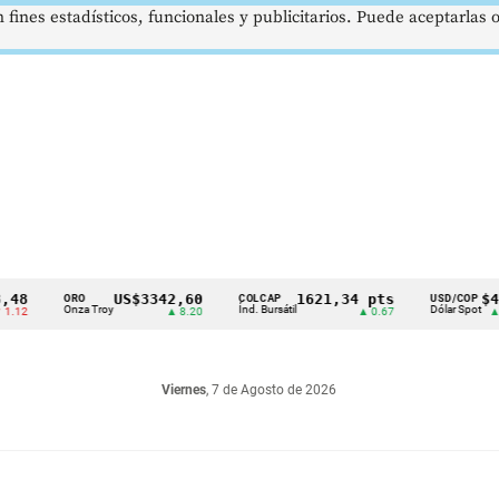
 fines estadísticos, funcionales y publicitarios. Puede aceptarlas
US$3342,60
1621,34 pts
$4178
ORO
COLCAP
USD/COP
Onza Troy
Índ. Bursátil
Dólar Spot
▲ 8.20
▲ 0.67
▲ 0.42
Viernes
, 7 de Agosto de 2026