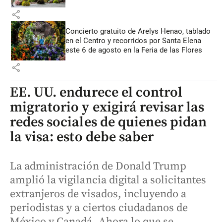
share
Concierto gratuito de Arelys Henao, tablado
en el Centro y recorridos por Santa Elena
este 6 de agosto en la Feria de las Flores
share
EE. UU. endurece el control
migratorio y exigirá revisar las
redes sociales de quienes pidan
la visa: esto debe saber
La administración de Donald Trump
amplió la vigilancia digital a solicitantes
extranjeros de visados, incluyendo a
periodistas y a ciertos ciudadanos de
México y Canadá. Ahora lo que se