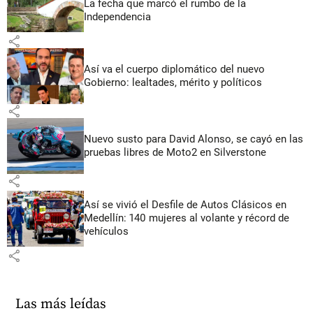
La fecha que marcó el rumbo de la
Independencia
share
Así va el cuerpo diplomático del nuevo
Gobierno: lealtades, mérito y políticos
share
Nuevo susto para David Alonso, se cayó en las
pruebas libres de Moto2 en Silverstone
share
Así se vivió el Desfile de Autos Clásicos en
Medellín: 140 mujeres al volante y récord de
vehículos
share
Las más leídas