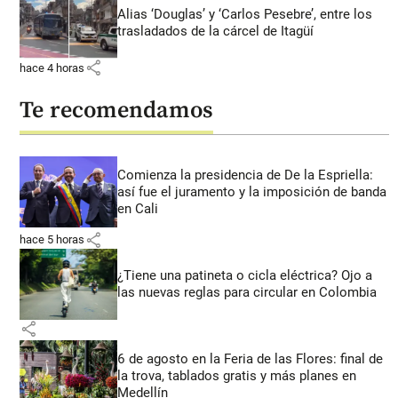
Alias ‘Douglas’ y ‘Carlos Pesebre’, entre los
trasladados de la cárcel de Itagüí
share
hace 4 horas
Te recomendamos
Comienza la presidencia de De la Espriella:
así fue el juramento y la imposición de banda
en Cali
share
hace 5 horas
¿Tiene una patineta o cicla eléctrica? Ojo a
las nuevas reglas para circular en Colombia
share
6 de agosto en la Feria de las Flores: final de
la trova, tablados gratis y más planes en
Medellín