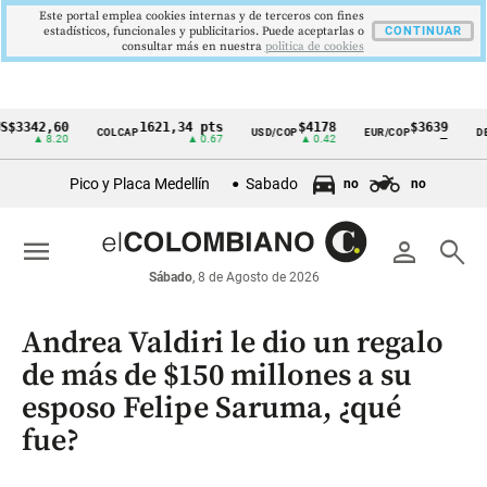
Este portal emplea cookies internas y de terceros con fines
estadísticos, funcionales y publicitarios. Puede aceptarlas o
CONTINUAR
consultar más en nuestra
politica de cookies
2,60
1621,34 pts
$4178
$3639
COLCAP
USD/COP
EUR/COP
DESEMP
Cintillo
▲ 8.20
▲ 0.67
▲ 0.42
—
de
Pico y Placa Medellín
Sabado
no
no
indicadores
económicos
menu
person
search
Colombia
Sábado
, 8 de Agosto de 2026
Andrea Valdiri le dio un regalo
de más de $150 millones a su
esposo Felipe Saruma, ¿qué
fue?