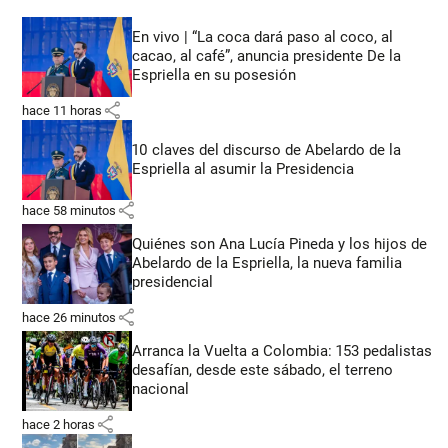
En vivo | “La coca dará paso al coco, al
cacao, al café”, anuncia presidente De la
Espriella en su posesión
share
hace 11 horas
10 claves del discurso de Abelardo de la
Espriella al asumir la Presidencia
share
hace 58 minutos
Quiénes son Ana Lucía Pineda y los hijos de
Abelardo de la Espriella, la nueva familia
presidencial
share
hace 26 minutos
Arranca la Vuelta a Colombia: 153 pedalistas
desafían, desde este sábado, el terreno
nacional
share
hace 2 horas