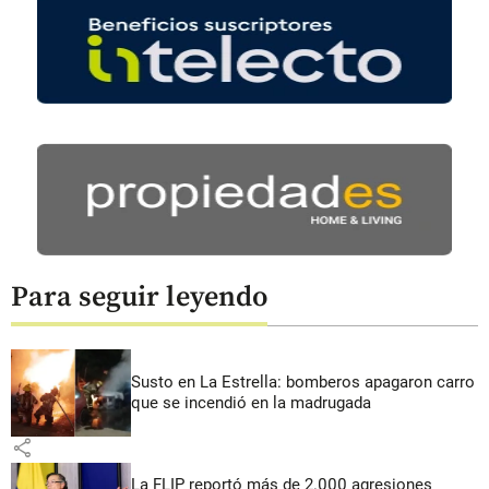
Para seguir leyendo
Susto en La Estrella: bomberos apagaron carro
que se incendió en la madrugada
share
La FLIP reportó más de 2.000 agresiones