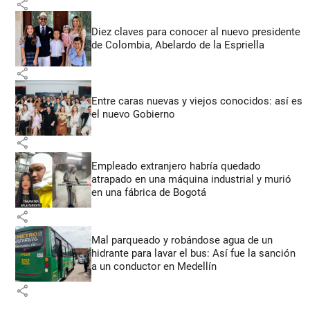
share
Diez claves para conocer al nuevo presidente
de Colombia, Abelardo de la Espriella
share
Entre caras nuevas y viejos conocidos: así es
el nuevo Gobierno
share
Empleado extranjero habría quedado
atrapado en una máquina industrial y murió
en una fábrica de Bogotá
share
Mal parqueado y robándose agua de un
hidrante para lavar el bus: Así fue la sanción
a un conductor en Medellín
share