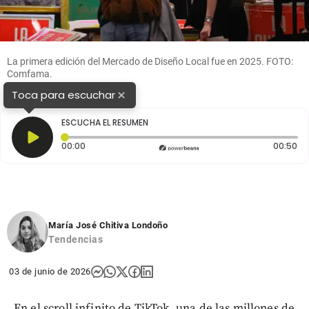
La primera edición del Mercado de Diseño Local fue en 2025. FOTO:
Comfama.
×
Toca para escuchar
ESCUCHA EL RESUMEN
Tiempo transcurrido: 0 segundos
Du
00:00
00:50
María José Chitiva Londoño
Tendencias
03 de junio de 2026
En el scroll infinito de TikTok, una de las millones de