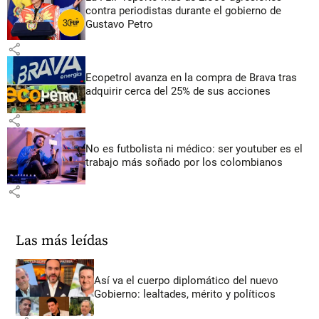
contra periodistas durante el gobierno de
Gustavo Petro
share
Ecopetrol avanza en la compra de Brava tras
adquirir cerca del 25% de sus acciones
share
No es futbolista ni médico: ser youtuber es el
trabajo más soñado por los colombianos
share
Las más leídas
Así va el cuerpo diplomático del nuevo
Gobierno: lealtades, mérito y políticos