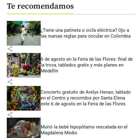
Te recomendamos
¿Tiene una patineta o cicla eléctrica? Ojo a
las nuevas reglas para circular en Colombia
share
6 de agosto en la Feria de las Flores: final de
la trova, tablados gratis y más planes en
Medellín
share
Concierto gratuito de Arelys Henao, tablado
en el Centro y recorridos por Santa Elena
este 6 de agosto en la Feria de las Flores
share
Murió la bebé hipopótamo rescatada en el
Magdalena Medio