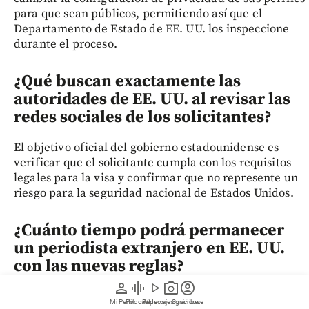
para que sean públicos, permitiendo así que el
Departamento de Estado de EE. UU. los inspeccione
durante el proceso.
¿Qué buscan exactamente las
autoridades de EE. UU. al revisar las
redes sociales de los solicitantes?
El objetivo oficial del gobierno estadounidense es
verificar que el solicitante cumpla con los requisitos
legales para la visa y confirmar que no represente un
riesgo para la seguridad nacional de Estados Unidos.
¿Cuánto tiempo podrá permanecer
un periodista extranjero en EE. UU.
con las nuevas reglas?
person
graphic_eq
play_arrow
photo_camera
account_circle
Los periodistas extranjeros estarán limitados a
Mi Perfil
Pódcast
Reportajes gráficos
Videos
Suscríbete