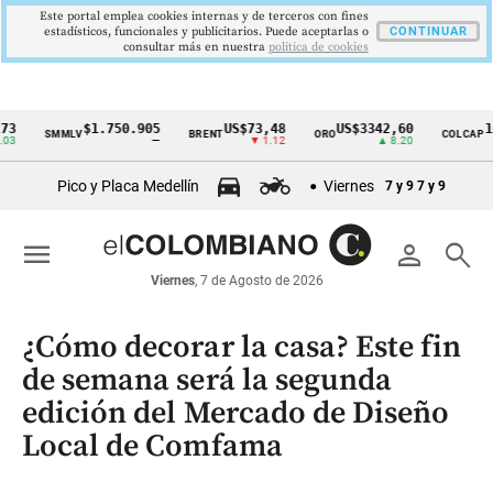
Este portal emplea cookies internas y de terceros con fines
estadísticos, funcionales y publicitarios. Puede aceptarlas o
CONTINUAR
consultar más en nuestra
politica de cookies
$1.750.905
US$73,48
US$3342,60
1621,
SMMLV
BRENT
ORO
COLCAP
Cintillo
—
▼ 1.12
▲ 8.20
de
Pico y Placa Medellín
Viernes
7 y 9
7 y 9
indicadores
económicos
menu
person
search
Colombia
Viernes
, 7 de Agosto de 2026
¿Cómo decorar la casa? Este fin
de semana será la segunda
edición del Mercado de Diseño
Local de Comfama