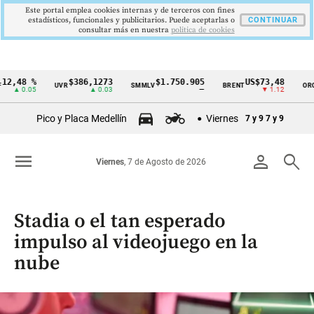
Este portal emplea cookies internas y de terceros con fines
estadísticos, funcionales y publicitarios. Puede aceptarlas o
CONTINUAR
consultar más en nuestra
politica de cookies
,48 %
$386,1273
$1.750.905
US$73,48
US
UVR
SMMLV
BRENT
ORO
Cintillo
▲ 0.05
▲ 0.03
—
▼ 1.12
de
Pico y Placa Medellín
Viernes
7 y 9
7 y 9
indicadores
económicos
menu
person
search
Viernes
, 7 de Agosto de 2026
Colombia
Stadia o el tan esperado
impulso al videojuego en la
nube