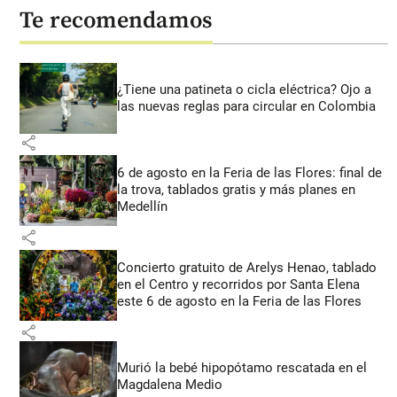
Te recomendamos
¿Tiene una patineta o cicla eléctrica? Ojo a
las nuevas reglas para circular en Colombia
share
6 de agosto en la Feria de las Flores: final de
la trova, tablados gratis y más planes en
Medellín
share
Concierto gratuito de Arelys Henao, tablado
en el Centro y recorridos por Santa Elena
este 6 de agosto en la Feria de las Flores
share
Murió la bebé hipopótamo rescatada en el
Magdalena Medio