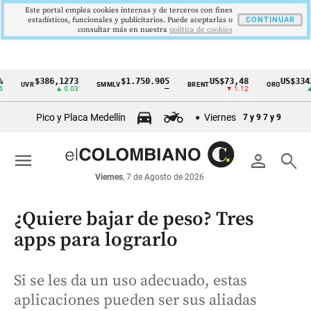
Este portal emplea cookies internas y de terceros con fines
estadísticos, funcionales y publicitarios. Puede aceptarlas o
CONTINUAR
consultar más en nuestra
politica de cookies
$386,1273
$1.750.905
US$73,48
US$3342,60
UVR
SMMLV
BRENT
ORO
Cintillo
▲ 0.03
—
▼ 1.12
▲ 8.20
de
Pico y Placa Medellín
Viernes
7 y 9
7 y 9
indicadores
económicos
menu
person
search
Colombia
Viernes
, 7 de Agosto de 2026
¿Quiere bajar de peso? Tres
apps para lograrlo
Si se les da un uso adecuado, estas
aplicaciones pueden ser sus aliadas