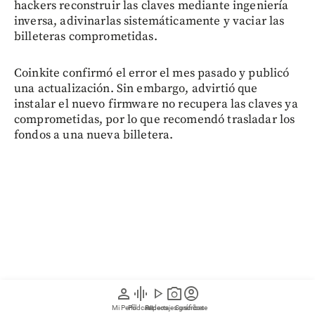
hackers reconstruir las claves mediante ingeniería
inversa, adivinarlas sistemáticamente y vaciar las
billeteras comprometidas.
Coinkite confirmó el error el mes pasado y publicó
una actualización. Sin embargo, advirtió que
instalar el nuevo firmware no recupera las claves ya
comprometidas, por lo que recomendó trasladar los
fondos a una nueva billetera.
person
graphic_eq
play_arrow
photo_camera
account_circle
Mi Perfil
Pódcast
Reportajes gráficos
Videos
Suscríbete