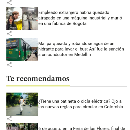
share
Empleado extranjero habría quedado
atrapado en una máquina industrial y murió
en una fábrica de Bogotá
share
Mal parqueado y robándose agua de un
hidrante para lavar el bus: Así fue la sanción
a un conductor en Medellín
share
Te recomendamos
¿Tiene una patineta o cicla eléctrica? Ojo a
las nuevas reglas para circular en Colombia
share
6 de agosto en la Feria de las Flores: final de