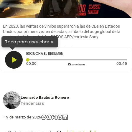
En 2023, las ventas de vinilos superaron a las de CDs en Estados
Unidos por primera vez en décadas, símbolo del auge global de la
economía de la nostalgia. FOTOS AFP/cortesía Sony
×
Toca para escuchar
1
2
3
ESCUCHA EL RESUMEN
Tiempo transcurrido: 0 segundos
Du
00:00
00:46
Leonardo Bautista Romero
Tendencias
19 de marzo de 2026