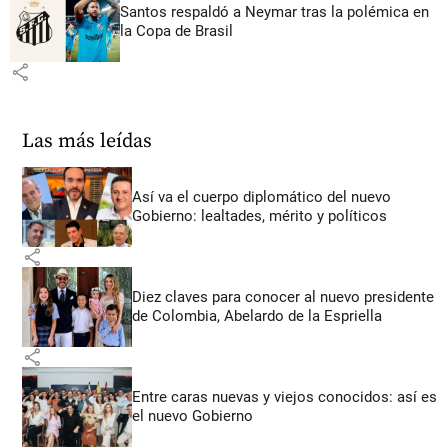
Santos respaldó a Neymar tras la polémica en
la Copa de Brasil
share
Las más leídas
Así va el cuerpo diplomático del nuevo
Gobierno: lealtades, mérito y políticos
share
Diez claves para conocer al nuevo presidente
de Colombia, Abelardo de la Espriella
share
Entre caras nuevas y viejos conocidos: así es
el nuevo Gobierno