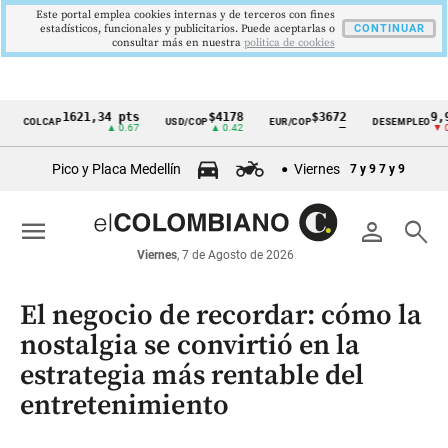
Este portal emplea cookies internas y de terceros con fines
estadísticos, funcionales y publicitarios. Puede aceptarlas o
CONTINUAR
consultar más en nuestra
politica de cookies
1621,34 pts
$4178
$3672
9,9 %
LCAP
USD/COP
EUR/COP
DESEMPLEO
Cintillo
▲ 0.67
▲ 0.42
—
▼ 0.30
de
Pico y Placa Medellín
Viernes
7 y 9
7 y 9
indicadores
económicos
menu
person
search
Colombia
Viernes
, 7 de Agosto de 2026
El negocio de recordar: cómo la
nostalgia se convirtió en la
estrategia más rentable del
entretenimiento