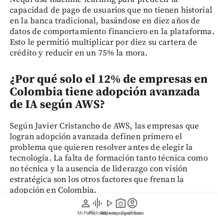
capacidad de pago de usuarios que no tienen historial
en la banca tradicional, basándose en diez años de
datos de comportamiento financiero en la plataforma.
Esto le permitió multiplicar por diez su cartera de
crédito y reducir en un 75% la mora.
¿Por qué solo el 12% de empresas en
Colombia tiene adopción avanzada
de IA según AWS?
Según Javier Cristancho de AWS, las empresas que
logran adopción avanzada definen primero el
problema que quieren resolver antes de elegir la
tecnología. La falta de formación tanto técnica como
no técnica y la ausencia de liderazgo con visión
estratégica son los otros factores que frenan la
adopción en Colombia.
person
graphic_eq
play_arrow
photo_camera
account_circle
Mi Perfil
Pódcast
Reportajes gráficos
Videos
Suscríbete