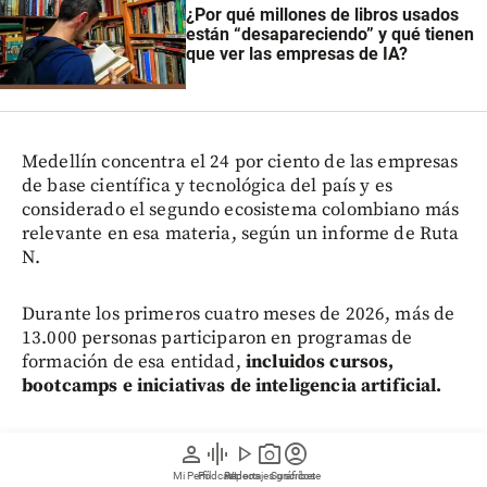
¿Por qué millones de libros usados
están “desapareciendo” y qué tienen
que ver las empresas de IA?
Medellín concentra el 24 por ciento de las empresas
de base científica y tecnológica del país y es
considerado el segundo ecosistema colombiano más
relevante en esa materia, según un informe de Ruta
N.
Durante los primeros cuatro meses de 2026, más de
13.000 personas participaron en programas de
formación de esa entidad,
incluidos cursos,
bootcamps e iniciativas de inteligencia artificial.
person
graphic_eq
play_arrow
photo_camera
account_circle
Mi Perfil
Pódcast
Reportajes gráficos
Videos
Suscríbete