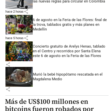
las nuevas reglas para circular en Colombia
share
hace 2 horas
6 de agosto en la Feria de las Flores: final de
la trova, tablados gratis y más planes en
Medellín
share
hace 5 horas
Concierto gratuito de Arelys Henao, tablado
en el Centro y recorridos por Santa Elena
este 6 de agosto en la Feria de las Flores
share
Murió la bebé hipopótamo rescatada en el
Magdalena Medio
share
Más de US$100 millones en
bitcoins fueron robados por