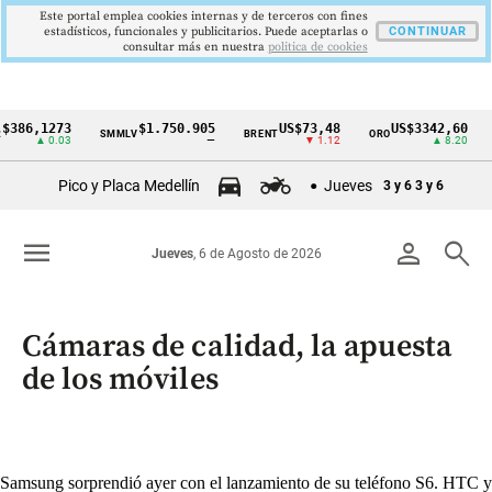
Este portal emplea cookies internas y de terceros con fines
estadísticos, funcionales y publicitarios. Puede aceptarlas o
CONTINUAR
consultar más en nuestra
politica de cookies
,1273
$1.750.905
US$73,48
US$3342,60
SMMLV
BRENT
ORO
COLC
Cintillo
▲ 0.03
—
▼ 1.12
▲ 8.20
de
Pico y Placa Medellín
Jueves
3 y 6
3 y 6
indicadores
económicos
menu
person
search
Jueves
, 6 de Agosto de 2026
Colombia
Cámaras de calidad, la apuesta
de los móviles
Samsung sorprendió ayer con el lanzamiento de su teléfono S6. HTC y