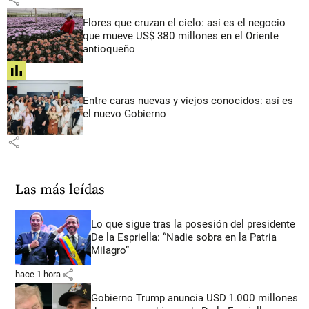
Flores que cruzan el cielo: así es el negocio
que mueve US$ 380 millones en el Oriente
antioqueño
share
Entre caras nuevas y viejos conocidos: así es
el nuevo Gobierno
share
Las más leídas
Lo que sigue tras la posesión del presidente
De la Espriella: “Nadie sobra en la Patria
Milagro”
share
hace 1 hora
Gobierno Trump anuncia USD 1.000 millones