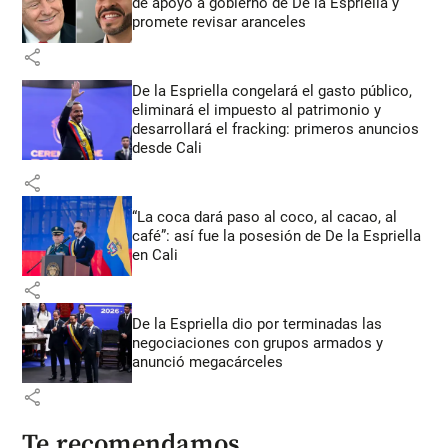
de apoyo a gobierno de De la Espriella y
promete revisar aranceles
share
De la Espriella congelará el gasto público,
eliminará el impuesto al patrimonio y
desarrollará el fracking: primeros anuncios
desde Cali
share
“La coca dará paso al coco, al cacao, al
café”: así fue la posesión de De la Espriella
en Cali
share
De la Espriella dio por terminadas las
negociaciones con grupos armados y
anunció megacárceles
share
Te recomendamos