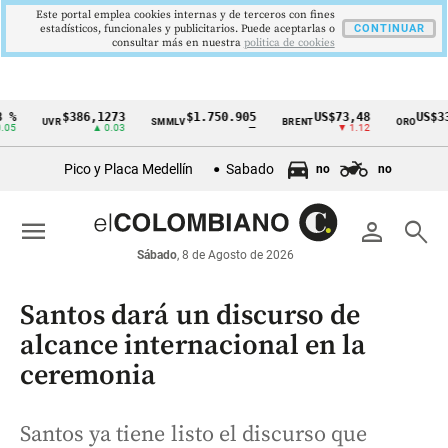
Este portal emplea cookies internas y de terceros con fines
estadísticos, funcionales y publicitarios. Puede aceptarlas o
CONTINUAR
consultar más en nuestra
politica de cookies
%
$386,1273
$1.750.905
US$73,48
US$334
UVR
SMMLV
BRENT
ORO
Cintillo
5
▲ 0.03
—
▼ 1.12
▲
de
Pico y Placa Medellín
Sabado
no
no
indicadores
económicos
menu
person
search
Colombia
Sábado
, 8 de Agosto de 2026
Santos dará un discurso de
alcance internacional en la
ceremonia
Santos ya tiene listo el discurso que