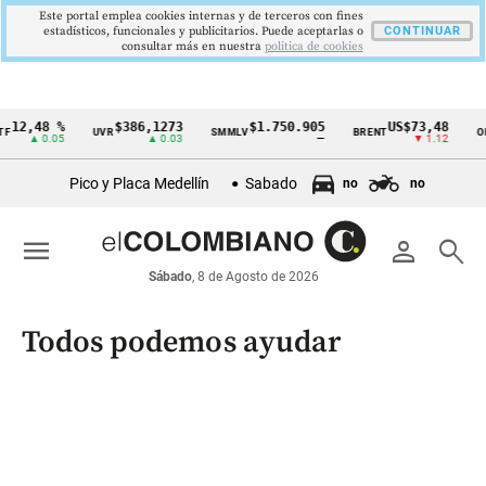
Este portal emplea cookies internas y de terceros con fines
estadísticos, funcionales y publicitarios. Puede aceptarlas o
CONTINUAR
consultar más en nuestra
politica de cookies
12,48 %
$386,1273
$1.750.905
US$73,48
F
UVR
SMMLV
BRENT
OR
Cintillo
▲ 0.05
▲ 0.03
—
▼ 1.12
de
Pico y Placa Medellín
Sabado
no
no
indicadores
económicos
menu
person
search
Colombia
Sábado
, 8 de Agosto de 2026
Todos podemos ayudar