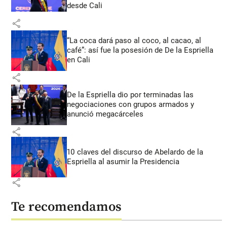
desde Cali
share
“La coca dará paso al coco, al cacao, al
café”: así fue la posesión de De la Espriella
en Cali
share
De la Espriella dio por terminadas las
negociaciones con grupos armados y
anunció megacárceles
share
10 claves del discurso de Abelardo de la
Espriella al asumir la Presidencia
share
Te recomendamos