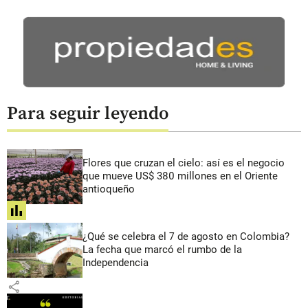
Para seguir leyendo
Flores que cruzan el cielo: así es el negocio
que mueve US$ 380 millones en el Oriente
antioqueño
share
¿Qué se celebra el 7 de agosto en Colombia?
La fecha que marcó el rumbo de la
Independencia
share