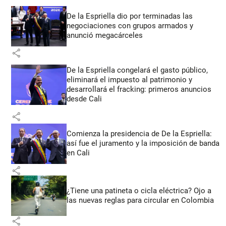
De la Espriella dio por terminadas las
negociaciones con grupos armados y
anunció megacárceles
share
De la Espriella congelará el gasto público,
eliminará el impuesto al patrimonio y
desarrollará el fracking: primeros anuncios
desde Cali
share
Comienza la presidencia de De la Espriella:
así fue el juramento y la imposición de banda
en Cali
share
¿Tiene una patineta o cicla eléctrica? Ojo a
las nuevas reglas para circular en Colombia
share