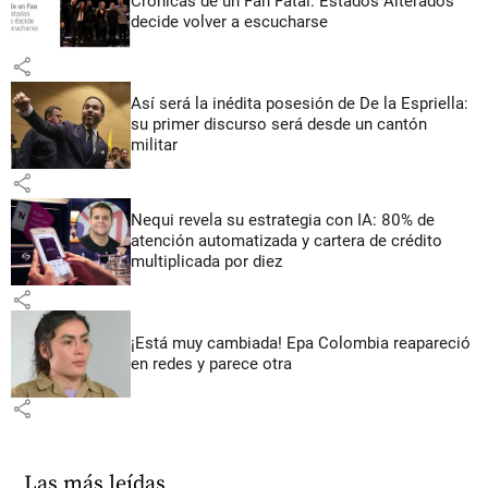
Crónicas de un Fan Fatal: Estados Alterados
decide volver a escucharse
share
Así será la inédita posesión de De la Espriella:
su primer discurso será desde un cantón
militar
share
Nequi revela su estrategia con IA: 80% de
atención automatizada y cartera de crédito
multiplicada por diez
share
¡Está muy cambiada! Epa Colombia reapareció
en redes y parece otra
share
Las más leídas