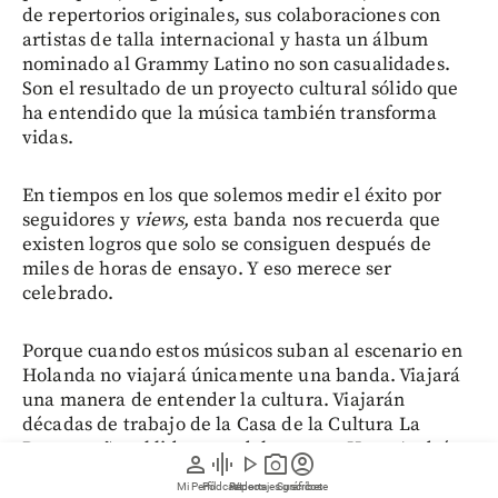
de repertorios originales, sus colaboraciones con
artistas de talla internacional y hasta un álbum
nominado al Grammy Latino no son casualidades.
Son el resultado de un proyecto cultural sólido que
ha entendido que la música también transforma
vidas.
En tiempos en los que solemos medir el éxito por
seguidores y
views,
esta banda nos recuerda que
existen logros que solo se consiguen después de
miles de horas de ensayo. Y eso merece ser
celebrado.
Porque cuando estos músicos suban al escenario en
Holanda no viajará únicamente una banda. Viajará
una manera de entender la cultura. Viajarán
décadas de trabajo de la Casa de la Cultura La
Barquereña, el liderazgo del maestro Hugo Andrés
person
graphic_eq
play_arrow
photo_camera
account_circle
Riaño Ángel y el compromiso de familias enteras
Mi Perfil
Pódcast
Reportajes gráficos
Videos
Suscríbete
que encontraron en un clarinete, una trompeta o un