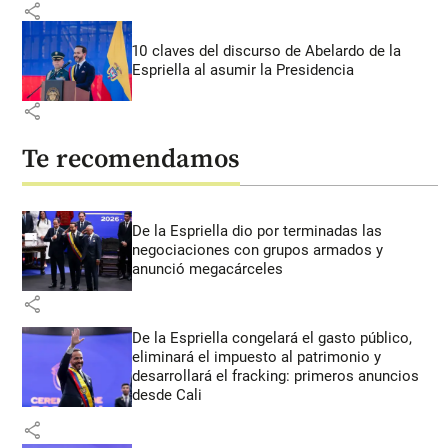
share
10 claves del discurso de Abelardo de la
Espriella al asumir la Presidencia
share
Te recomendamos
De la Espriella dio por terminadas las
negociaciones con grupos armados y
anunció megacárceles
share
De la Espriella congelará el gasto público,
eliminará el impuesto al patrimonio y
desarrollará el fracking: primeros anuncios
desde Cali
share