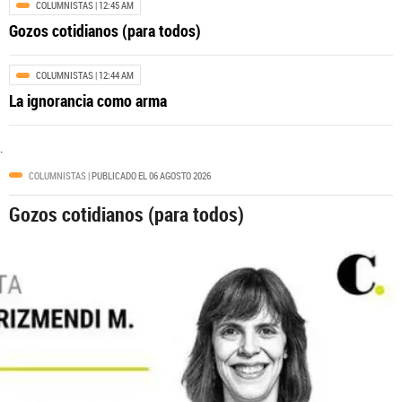
COLUMNISTAS
| 12:45 AM
Cayó red que manipuló cerca de 250
Gozos cotidianos (para todos)
cajeros automáticos para cometer
millonarios robos
COLUMNISTAS
| 12:44 AM
¿por
La ignorancia como arma
.
COLUMNISTAS
| PUBLICADO EL 06 AGOSTO 2026
Gozos cotidianos (para todos)