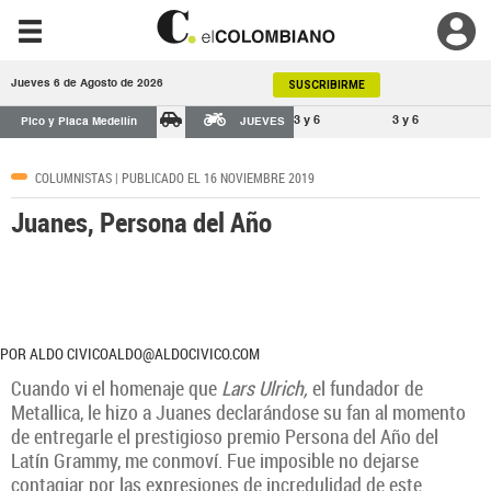
Jueves 6 de Agosto de 2026
SUSCRIBIRME
3 y 6
3 y 6
Pico y Placa Medellín
JUEVES
COLUMNISTAS
| PUBLICADO EL 16 NOVIEMBRE 2019
Juanes, Persona del Año
POR ALDO CIVICOALDO@ALDOCIVICO.COM
Cuando vi el homenaje que
Lars Ulrich,
el fundador de
Metallica, le hizo a Juanes declarándose su fan al momento
de entregarle el prestigioso premio Persona del Año del
Latín Grammy, me conmoví. Fue imposible no dejarse
contagiar por las expresiones de incredulidad de este