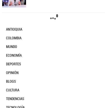
ANTIOQUIA
COLOMBIA
MUNDO
ECONOMÍA
DEPORTES
Gobierno Petro: cuatro años para apagar a
OPINIÓN
Colombia
BLOGS
CULTURA
Telepatía: el asistente de IA que ayuda a los
TENDENCIAS
médicos a tomar mejores decisiones
TECNOLOGÍA