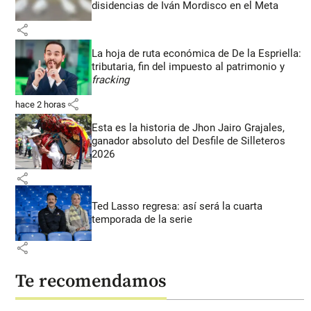
disidencias de Iván Mordisco en el Meta
share
La hoja de ruta económica de De la Espriella:
tributaria, fin del impuesto al patrimonio y
fracking
share
hace 2 horas
Esta es la historia de Jhon Jairo Grajales,
ganador absoluto del Desfile de Silleteros
2026
share
Ted Lasso regresa: así será la cuarta
temporada de la serie
share
Te recomendamos