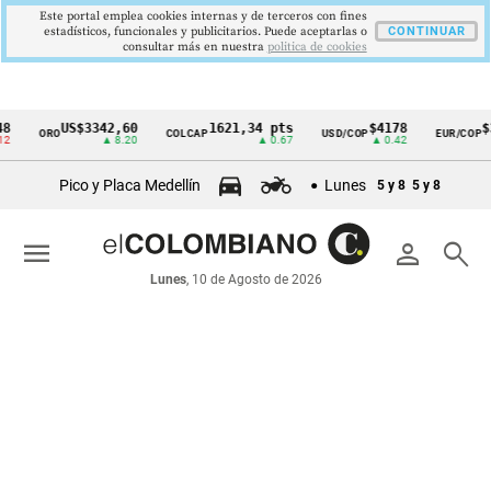
Este portal emplea cookies internas y de terceros con fines
estadísticos, funcionales y publicitarios. Puede aceptarlas o
CONTINUAR
consultar más en nuestra
politica de cookies
US$3342,60
1621,34 pts
$4178
$3
ORO
COLCAP
USD/COP
EUR/COP
Cintillo
▲ 8.20
▲ 0.67
▲ 0.42
de
Pico y Placa Medellín
Lunes
5 y 8
5 y 8
indicadores
económicos
menu
person
search
Colombia
Lunes
, 10 de Agosto de 2026