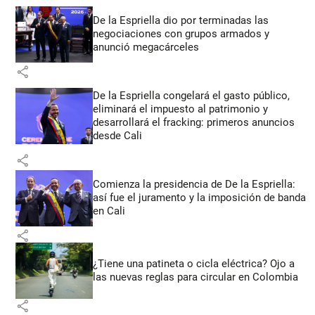
De la Espriella dio por terminadas las
negociaciones con grupos armados y
anunció megacárceles
share
De la Espriella congelará el gasto público,
eliminará el impuesto al patrimonio y
desarrollará el fracking: primeros anuncios
desde Cali
share
Comienza la presidencia de De la Espriella:
así fue el juramento y la imposición de banda
en Cali
share
¿Tiene una patineta o cicla eléctrica? Ojo a
las nuevas reglas para circular en Colombia
share