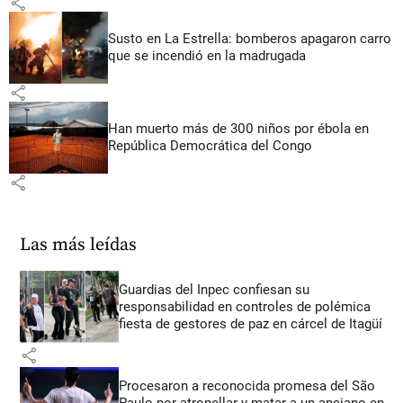
share
Susto en La Estrella: bomberos apagaron carro
que se incendió en la madrugada
share
Han muerto más de 300 niños por ébola en
República Democrática del Congo
share
Las más leídas
Guardias del Inpec confiesan su
responsabilidad en controles de polémica
fiesta de gestores de paz en cárcel de Itagüí
share
Procesaron a reconocida promesa del São
Paulo por atropellar y matar a un anciano en