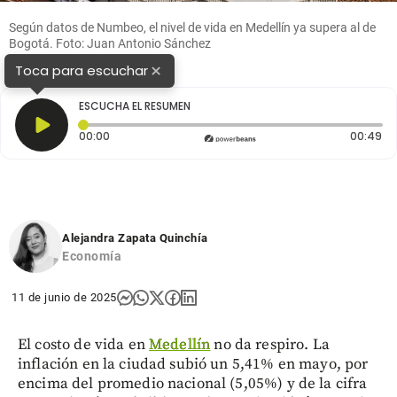
Según datos de Numbeo, el nivel de vida en Medellín ya supera al de
Bogotá. Foto: Juan Antonio Sánchez
×
Toca para escuchar
ESCUCHA EL RESUMEN
Tiempo transcurrido: 0 segundos
Du
00:00
00:49
Alejandra Zapata Quinchía
Economía
11 de junio de 2025
El costo de vida en
Medellín
no da respiro. La
inflación en la ciudad subió un 5,41% en mayo, por
encima del promedio nacional (5,05%) y de la cifra