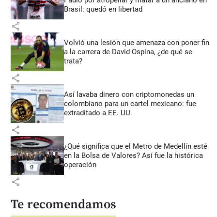
Brasil: quedó en libertad
share
Volvió una lesión que amenaza con poner fin
a la carrera de David Ospina, ¿de qué se
trata?
share
Así lavaba dinero con criptomonedas
un
colombiano para un cartel mexicano: fue
extraditado a EE. UU.
share
¿Qué significa que el Metro de Medellín esté
en la Bolsa de Valores? Así fue la histórica
operación
share
Te recomendamos