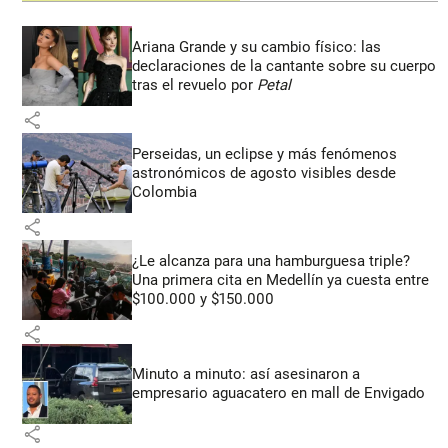
Ariana Grande y su cambio físico: las
declaraciones de la cantante sobre su cuerpo
tras el revuelo por
Petal
share
Perseidas, un eclipse y más fenómenos
astronómicos de agosto visibles desde
Colombia
share
¿Le alcanza para una hamburguesa triple?
Una primera cita en Medellín ya cuesta entre
$100.000 y $150.000
share
Minuto a minuto: así asesinaron a
empresario aguacatero en mall de Envigado
share