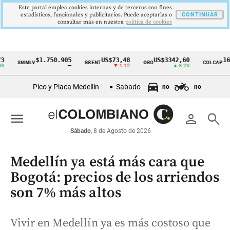
Este portal emplea cookies internas y de terceros con fines
estadísticos, funcionales y publicitarios. Puede aceptarlas o
CONTINUAR
consultar más en nuestra
politica de cookies
$1.750.905
US$73,48
US$3342,60
1621,3
SMMLV
BRENT
ORO
COLCAP
Cintillo
—
▼ 1.12
▲ 8.20
de
Pico y Placa Medellín
Sabado
no
no
indicadores
económicos
menu
person
search
Colombia
Sábado
, 8 de Agosto de 2026
Medellín ya está más cara que
Bogotá: precios de los arriendos
son 7% más altos
Vivir en Medellín ya es más costoso que