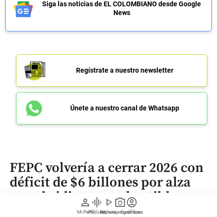
Siga las noticias de EL COLOMBIANO desde Google
News
Regístrate a nuestro newsletter
Únete a nuestro canal de Whatsapp
FEPC volvería a cerrar 2026 con
déficit de $6 billones por alza
en subsidios a combustibles
person
graphic_eq
play_arrow
photo_camera
account_circle
Mi Perfil
Pódcast
Reportajes gráficos
Videos
Suscríbete