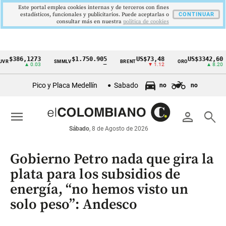
Este portal emplea cookies internas y de terceros con fines
estadísticos, funcionales y publicitarios. Puede aceptarlas o
CONTINUAR
consultar más en nuestra
politica de cookies
86,1273
$1.750.905
US$73,48
US$3342,60
SMMLV
BRENT
ORO
CO
Cintillo
▲ 0.03
—
▼ 1.12
▲ 8.20
de
Pico y Placa Medellín
Sabado
no
no
indicadores
económicos
menu
person
search
Colombia
Sábado
, 8 de Agosto de 2026
Gobierno Petro nada que gira la
plata para los subsidios de
energía, “no hemos visto un
solo peso”: Andesco