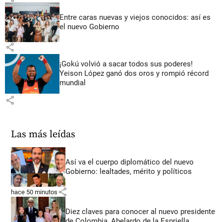
Entre caras nuevas y viejos conocidos: así es
el nuevo Gobierno
share
¡Gokú volvió a sacar todos sus poderes!
Yeison López ganó dos oros y rompió récord
mundial
share
Las más leídas
Así va el cuerpo diplomático del nuevo
Gobierno: lealtades, mérito y políticos
share
hace 50 minutos
Diez claves para conocer al nuevo presidente
de Colombia, Abelardo de la Espriella