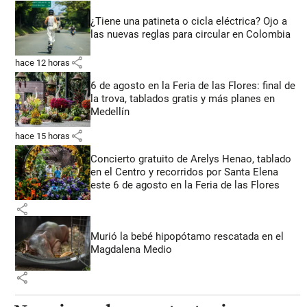
¿Tiene una patineta o cicla eléctrica? Ojo a
las nuevas reglas para circular en Colombia
share
hace 12 horas
6 de agosto en la Feria de las Flores: final de
la trova, tablados gratis y más planes en
Medellín
share
hace 15 horas
Concierto gratuito de Arelys Henao, tablado
en el Centro y recorridos por Santa Elena
este 6 de agosto en la Feria de las Flores
share
Murió la bebé hipopótamo rescatada en el
Magdalena Medio
share