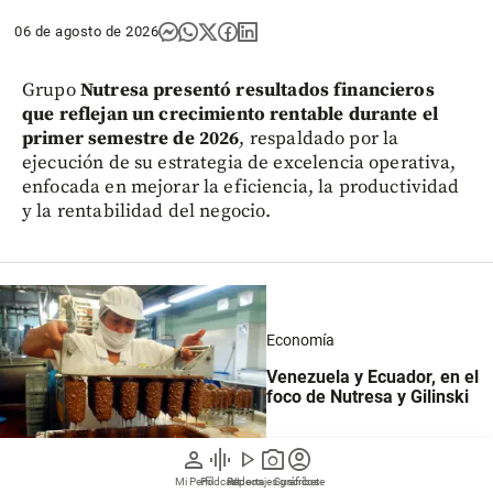
06 de agosto de 2026
Grupo
Nutresa presentó resultados financieros
que reflejan un crecimiento rentable durante el
primer semestre de 2026
, respaldado por la
ejecución de su estrategia de excelencia operativa,
enfocada en mejorar la eficiencia, la productividad
y la rentabilidad del negocio.
Economía
Venezuela y Ecuador, en el
foco de Nutresa y Gilinski
person
graphic_eq
play_arrow
photo_camera
account_circle
Mi Perfil
Pódcast
Reportajes gráficos
Videos
Suscríbete