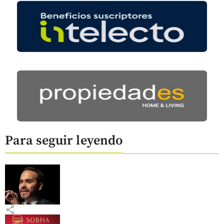
Para seguir leyendo
share