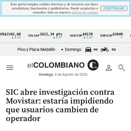
Este portal emplea cookies internas y de terceros con fines
estadísticos, funcionales y publicitarios. Puede aceptarlas o
CONTINUAR
consultar más en nuestra
politica de cookies
342,60
1621,34 pts
$4178
$3648
COLCAP
USD/COP
EUR/COP
DESEM
Cintillo
▲ 8.20
▲ 0.67
▲ 0.42
—
de
Pico y Placa Medellín
Domingo
no
no
indicadores
económicos
menu
person
search
Colombia
Domingo
, 9 de Agosto de 2026
SIC abre investigación contra
Movistar: estaría impidiendo
que usuarios cambien de
operador