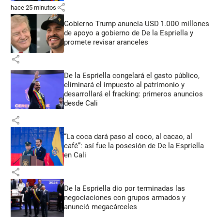
share
hace 25 minutos
Gobierno Trump anuncia USD 1.000 millones
de apoyo a gobierno de De la Espriella y
promete revisar aranceles
share
De la Espriella congelará el gasto público,
eliminará el impuesto al patrimonio y
desarrollará el fracking: primeros anuncios
desde Cali
share
“La coca dará paso al coco, al cacao, al
café”: así fue la posesión de De la Espriella
en Cali
share
De la Espriella dio por terminadas las
negociaciones con grupos armados y
anunció megacárceles