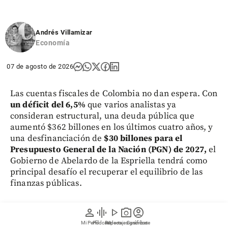
Andrés Villamizar
Economía
07 de agosto de 2026
Las cuentas fiscales de Colombia no dan espera. Con
un déficit del 6,5%
que varios analistas ya
consideran estructural, una deuda pública que
aumentó $362 billones en los últimos cuatro años, y
una desfinanciación de
$30 billones para el
Presupuesto General de la Nación (PGN) de 2027,
el
Gobierno de Abelardo de la Espriella tendrá como
principal desafío el recuperar el equilibrio de las
finanzas públicas.
Los expertos consultados coinciden en que el país
person
graphic_eq
play_arrow
photo_camera
account_circle
requiere un ajuste fiscal equivalente a cuatro puntos
Mi Perfil
Pódcast
Reportajes gráficos
Videos
Suscríbete