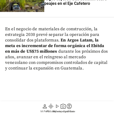
peajes en el Eje Cafetero
En el negocio de materiales de construcción, la
estrategia 2030 prevé separar la operación para
consolidar dos plataformas.
En Argos Latam, la
meta es incrementar de forma orgánica el Ebitda
en más de US$75 millones
durante los próximos dos
años, avanzar en el reingreso al mercado
venezolano con compromisos controlados de capital
y continuar la expansión en Guatemala.
person
graphic_eq
play_arrow
photo_camera
account_circle
Mi Perfil
Pódcast
Reportajes gráficos
Videos
Suscríbete