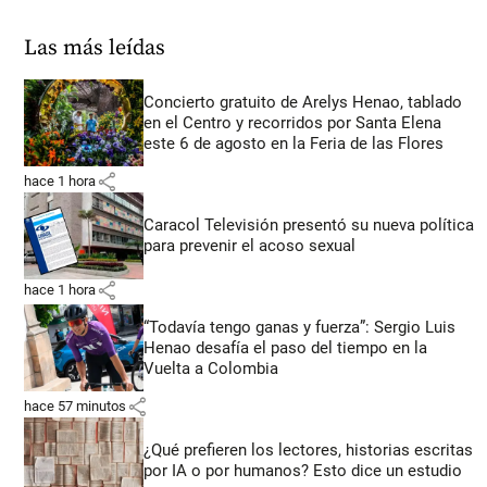
Las más leídas
Concierto gratuito de Arelys Henao, tablado
en el Centro y recorridos por Santa Elena
este 6 de agosto en la Feria de las Flores
share
hace 1 hora
Caracol Televisión presentó su nueva política
para prevenir el acoso sexual
share
hace 1 hora
“Todavía tengo ganas y fuerza”: Sergio Luis
Henao desafía el paso del tiempo en la
Vuelta a Colombia
share
hace 57 minutos
¿Qué prefieren los lectores, historias escritas
por IA o por humanos? Esto dice un estudio