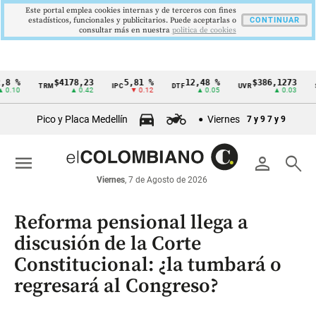
Este portal emplea cookies internas y de terceros con fines
estadísticos, funcionales y publicitarios. Puede aceptarlas o
CONTINUAR
consultar más en nuestra
politica de cookies
$4178,23
5,81 %
12,48 %
$386,1273
TRM
IPC
DTF
UVR
SMML
Cintillo
▲ 0.42
▼ 0.12
▲ 0.05
▲ 0.03
de
Pico y Placa Medellín
Viernes
7 y 9
7 y 9
indicadores
económicos
menu
person
search
Colombia
Viernes
, 7 de Agosto de 2026
Reforma pensional llega a
discusión de la Corte
Constitucional: ¿la tumbará o
regresará al Congreso?