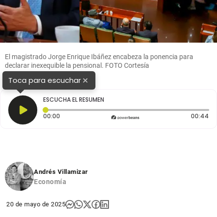
El magistrado Jorge Enrique Ibáñez encabeza la ponencia para
declarar inexequible la pensional. FOTO Cortesía
×
Toca para escuchar
ESCUCHA EL RESUMEN
Tiempo transcurrido: 0 segundos
Du
00:00
00:44
Andrés Villamizar
Economía
20 de mayo de 2025