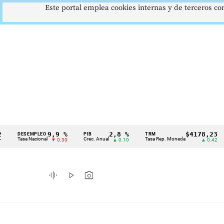
Este portal emplea cookies internas y de terceros con
9,9 %
2,8 %
$4178,23
DESEMPLEO
PIB
TRM
IP
Cintillo
Tasa Nacional
Crec. Anual
Tasa Rep. Moneda
Inf
▼ 0.30
▲ 0.10
▲ 0.42
de
indicadores
graphic_eq
play_arrow
photo_camera
económicos
Colombia