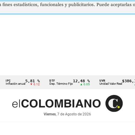
 fines estadísticos, funcionales y publicitarios. Puede aceptarlas
5,81 %
12,48 %
$386,1273
C
DTF
UVR
lación anual
Dep. Término Fijo
Unidad Valor Real
▼ 0.12
▲ 0.05
▲ 0.03
Viernes
, 7 de Agosto de 2026