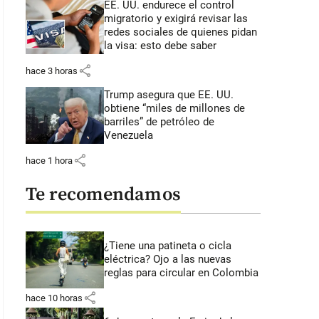
EE. UU. endurece el control
migratorio y exigirá revisar las
redes sociales de quienes pidan
la visa: esto debe saber
share
hace 3 horas
Trump asegura que EE. UU.
obtiene “miles de millones de
barriles” de petróleo de
Venezuela
share
hace 1 hora
Te recomendamos
¿Tiene una patineta o cicla
eléctrica? Ojo a las nuevas
reglas para circular en Colombia
share
hace 10 horas