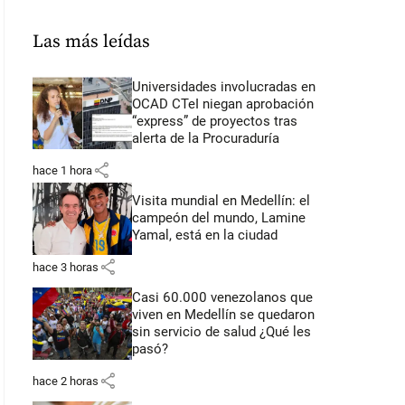
Las más leídas
Universidades involucradas en
OCAD CTeI niegan aprobación
“express” de proyectos tras
alerta de la Procuraduría
share
hace 1 hora
Visita mundial en Medellín: el
campeón del mundo, Lamine
Yamal, está en la ciudad
share
hace 3 horas
Casi 60.000 venezolanos que
viven en Medellín se quedaron
sin servicio de salud ¿Qué les
pasó?
share
hace 2 horas