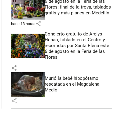
6 de agosto en la Feria de las
Flores: final de la trova, tablados
: 47 segundos
gratis y más planes en Medellín
share
hace 13 horas
Concierto gratuito de Arelys
Henao, tablado en el Centro y
recorridos por Santa Elena este
6 de agosto en la Feria de las
Flores
share
Murió la bebé hipopótamo
rescatada en el Magdalena
Medio
share