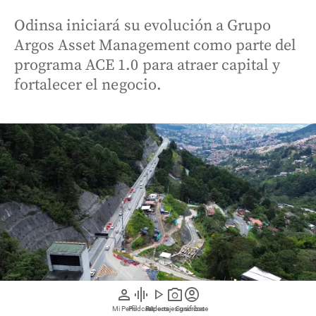
Odinsa iniciará su evolución a Grupo
Argos Asset Management como parte del
programa ACE 1.0 para atraer capital y
fortalecer el negocio.
person
graphic_eq
play_arrow
photo_camera
account_circle
Mi Perfil
Pódcast
Reportajes gráficos
Videos
Suscríbete