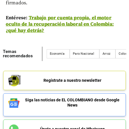
firmados.
Entérese:
Trabajo por cuenta propia, el motor
oculto de la recuperación laboral en Colombia:
¿qué hay detrás?
Temas
Economía
Paro Nacional
Arroz
Colom
recomendados
Regístrate a nuestro newsletter
Siga las noticias de EL COLOMBIANO desde Google
News
Únete a nuestro canal de Whatsapp