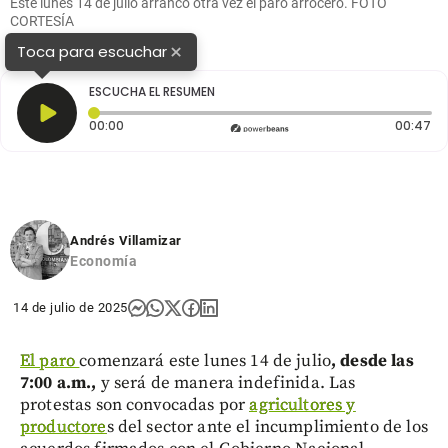
Este lunes 14 de julio arrancó otra vez el paro arrocero. FOTO
CORTESÍA
×
Toca para escuchar
ESCUCHA EL RESUMEN
Tiempo transcurrido: 0 segundos
Du
00:00
00:47
Andrés Villamizar
Economía
14 de julio de 2025
El paro
comenzará este lunes 14 de julio
, desde las
7:00 a.m.,
y será de manera indefinida. Las
protestas son convocadas por
agricultores y
productore
s del sector ante el incumplimiento de los