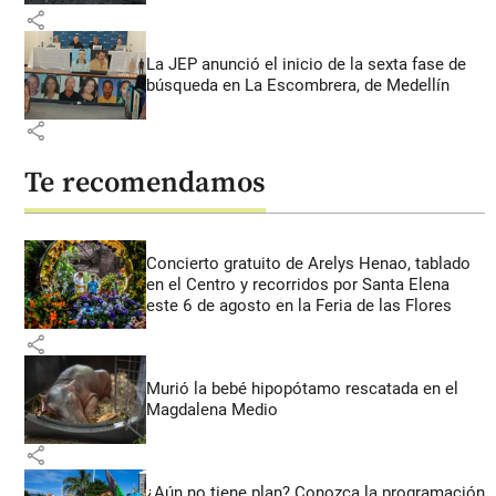
share
La JEP anunció el inicio de la sexta fase de
búsqueda en La Escombrera, de Medellín
share
Te recomendamos
Concierto gratuito de Arelys Henao, tablado
en el Centro y recorridos por Santa Elena
este 6 de agosto en la Feria de las Flores
share
Murió la bebé hipopótamo rescatada en el
Magdalena Medio
share
¿Aún no tiene plan? Conozca la programación