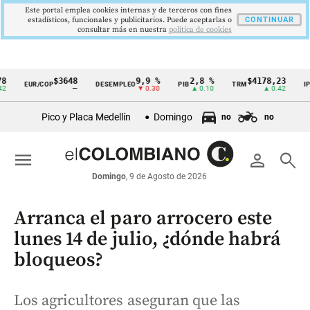
Este portal emplea cookies internas y de terceros con fines
estadísticos, funcionales y publicitarios. Puede aceptarlas o
CONTINUAR
consultar más en nuestra
politica de cookies
$3648
9,9 %
2,8 %
$4178,23
5,8
EUR/COP
DESEMPLEO
PIB
TRM
IPC
Cintillo
—
▼ 0.30
▲ 0.10
▲ 0.42
▼ 0
de
Pico y Placa Medellín
Domingo
no
no
indicadores
económicos
menu
person
search
Colombia
Domingo
, 9 de Agosto de 2026
Arranca el paro arrocero este
lunes 14 de julio, ¿dónde habrá
bloqueos?
Los agricultores aseguran que las