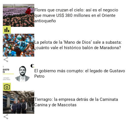
Flores que cruzan el cielo: así es el negocio
que mueve US$ 380 millones en el Oriente
antioqueño
share
La pelota de la ‘Mano de Dios’ sale a subasta:
¿cuánto vale el histórico balón de Maradona?
share
El gobierno más corrupto: el legado de Gustavo
Petro
share
Tierragro: la empresa detrás de la Caminata
Canina y de Mascotas
share