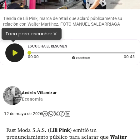
Tienda de Lili Pink, marca de retail que aclaró públicamente su
relación con Walter Martínez. FOTO MANUEL SALDARRIAGA
×
Toca para escuchar
1
2
ESCUCHA EL RESUMEN
Tiempo transcurrido: 0 segundos
Du
00:00
00:48
Andrés Villamizar
Economía
12 de mayo de 2026
Fast Moda S.A.S. (L
ili Pink
) emitió un
pronunciamiento público para aclarar que
Walter