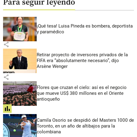
Para seguir leyendo
¡Qué tesa! Luisa Pineda es bombera, deportista
y paramédico
share
Retirar proyecto de inversores privados de la
FIFA era “absolutamente necesario”, dijo
Arsène Wenger
share
Flores que cruzan el cielo: así es el negocio
que mueve US$ 380 millones en el Oriente
antioqueño
share
Camila Osorio se despidió del Masters 1000 de
Toronto, en un año de altibajos para la
colombiana