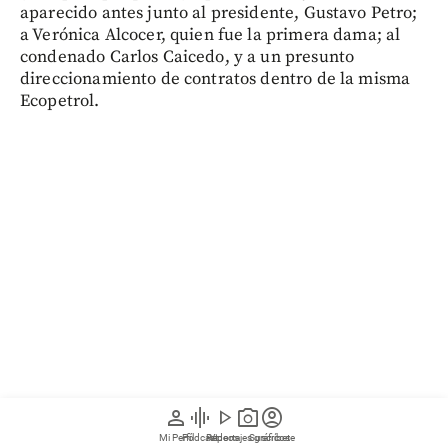
aparecido antes junto al presidente, Gustavo Petro;
a Verónica Alcocer, quien fue la primera dama; al
condenado Carlos Caicedo, y a un presunto
direccionamiento de contratos dentro de la misma
Ecopetrol.
person
graphic_eq
play_arrow
photo_camera
account_circle
Quiénes son Xavier Vendrell y
Mi Perfil
Pódcast
Reportajes gráficos
Videos
Suscríbete