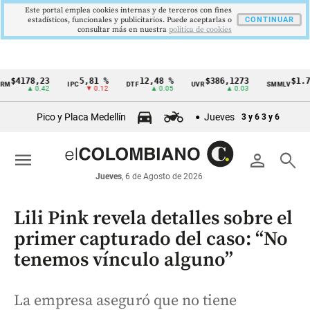
Este portal emplea cookies internas y de terceros con fines
estadísticos, funcionales y publicitarios. Puede aceptarlas o
CONTINUAR
consultar más en nuestra
politica de cookies
178,23
5,81 %
12,48 %
$386,1273
$1.750.90
IPC
DTF
UVR
SMMLV
Cintillo
▲ 0.42
▼ 0.12
▲ 0.05
▲ 0.03
de
Pico y Placa Medellín
Jueves
3 y 6
3 y 6
indicadores
económicos
menu
person
search
Colombia
Jueves
, 6 de Agosto de 2026
Lili Pink revela detalles sobre el
primer capturado del caso: “No
tenemos vínculo alguno”
La empresa aseguró que no tiene