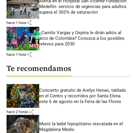
Alerta en el Hospital San Vicente Fundación
Medellín: servicio de urgencias para adultos
supera el 300% de saturación
share
hace 1 hora
¿Camilo Vargas y Ospina le dirán adiós al
arco de Colombia? Conozca a los posibles
relevos para 2030
share
hace 1 hora
Te recomendamos
Concierto gratuito de Arelys Henao, tablado
en el Centro y recorridos por Santa Elena
este 6 de agosto en la Feria de las Flores
share
hace 2 horas
Murió la bebé hipopótamo rescatada en el
Magdalena Medio