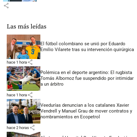
share
Las más leídas
El fútbol colombiano se unió por Eduardo
Emilio Vilarete tras su intervención quirúrgica
share
hace 1 hora
Polémica en el deporte argentino: El rugbista
Tomás Albornoz fue suspendido por intimidar
a un árbitro
share
hace 1 hora
Veedurías denuncian a los catalanes Xavier
Vendrell y Manuel Grau de mover contratos y
nombramientos en Ecopetrol
share
hace 2 horas