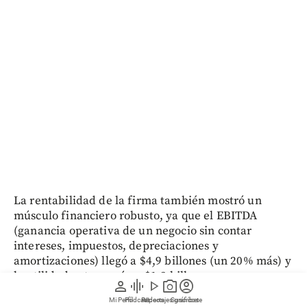
La rentabilidad de la firma también mostró un
músculo financiero robusto, ya que el EBITDA
(ganancia operativa de un negocio sin contar
intereses, impuestos, depreciaciones y
amortizaciones)
llegó a $4,9 billones (un 20% más) y
la utilidad neta cerró en $1,3 billones, con un
person
graphic_eq
play_arrow
photo_camera
account_circle
crecimiento del 9%.
Mi Perfil
Pódcast
Reportajes gráficos
Videos
Suscríbete