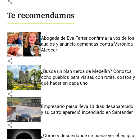
share
Te recomendamos
Abogada de Eva Ferrer confirma la voz de los
audios y anuncia demandas contra Verónica
Alcocer
share
¿Busca un plan cerca de Medellín? Conozca
ocho pueblos para visitar, con rutas, costos y
qué hacer en cada uno
share
Empresario paisa lleva 10 días desaparecido
y su carro apareció incendiado en Santander
share
¿Cómo y desde dónde se puede ver el eclipse