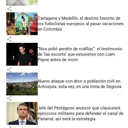
share
Cartagena y Medellín, el destino favorito de
los futbolistas europeos al pasar vacaciones
en Colombia
share
“Nos pidió perdón de rodillas”: el testimonio
de ‘las escorts’ que estuvieron con Liam
Payne antes de morir
share
Nuevo ataque con dron a población civil en
Antioquia: esta vez, en una mina de Segovia
share
Jefe del Pentágono anunció que clausurará
ejercicios militares para defender el canal de
Panamá: así será la estrategia