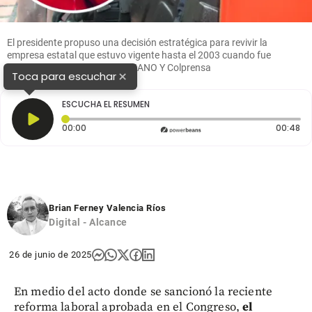
El presidente propuso una decisión estratégica para revivir la
empresa estatal que estuvo vigente hasta el 2003 cuando fue
liquidada. Fotos: EL COLOMBIANO Y Colprensa
×
Toca para escuchar
ESCUCHA EL RESUMEN
Tiempo transcurrido: 0 segundos
Du
00:00
00:48
Brian Ferney Valencia Ríos
Digital - Alcance
26 de junio de 2025
En medio del acto donde se sancionó la reciente
reforma laboral aprobada en el Congreso,
el