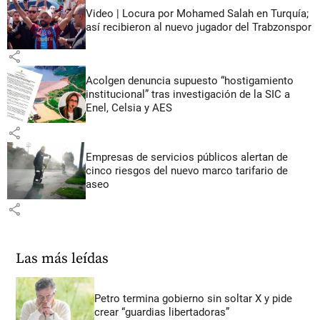
Video | Locura por Mohamed Salah en Turquía;
así recibieron al nuevo jugador del Trabzonspor
share
Acolgen denuncia supuesto “hostigamiento
institucional” tras investigación de la SIC a
Enel, Celsia y AES
share
Empresas de servicios públicos alertan de
cinco riesgos del nuevo marco tarifario de
aseo
share
Las más leídas
Petro termina gobierno sin soltar X y pide
crear “guardias libertadoras”