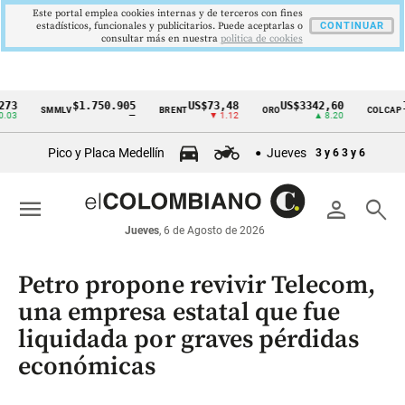
Este portal emplea cookies internas y de terceros con fines
estadísticos, funcionales y publicitarios. Puede aceptarlas o
CONTINUAR
consultar más en nuestra
politica de cookies
$1.750.905
US$73,48
US$3342,60
1621,
SMMLV
BRENT
ORO
COLCAP
Cintillo
—
▼ 1.12
▲ 8.20
de
Pico y Placa Medellín
Jueves
3 y 6
3 y 6
indicadores
económicos
menu
person
search
Colombia
Jueves
, 6 de Agosto de 2026
Petro propone revivir Telecom,
una empresa estatal que fue
liquidada por graves pérdidas
económicas