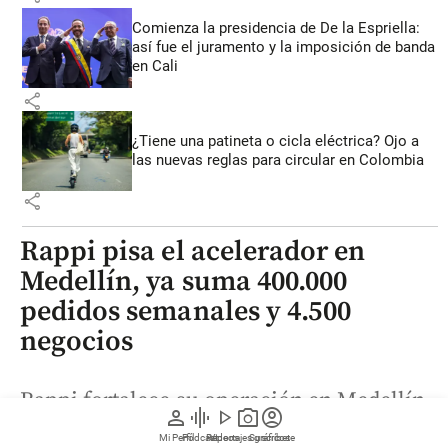
Comienza la presidencia de De la Espriella:
así fue el juramento y la imposición de banda
en Cali
share
¿Tiene una patineta o cicla eléctrica? Ojo a
las nuevas reglas para circular en Colombia
share
Rappi pisa el acelerador en
Medellín, ya suma 400.000
pedidos semanales y 4.500
negocios
Rappi fortalece su operación en Medellín
person
graphic_eq
play_arrow
photo_camera
account_circle
con 700 nuevos aliados, más pedidos
Mi Perfil
Pódcast
Reportajes gráficos
Videos
Suscríbete