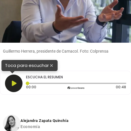
Guillermo Herrera, presidente de Camacol. Foto: Colprensa
×
Toca para escuchar
ESCUCHA EL RESUMEN
Tiempo transcurrido: 0 segundos
Du
00:00
00:48
Alejandra Zapata Quinchía
Economía