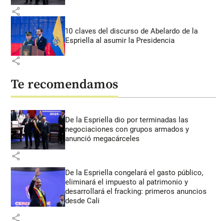
share
10 claves del discurso de Abelardo de la
Espriella al asumir la Presidencia
share
Te recomendamos
De la Espriella dio por terminadas las
negociaciones con grupos armados y
anunció megacárceles
share
De la Espriella congelará el gasto público,
eliminará el impuesto al patrimonio y
desarrollará el fracking: primeros anuncios
desde Cali
share