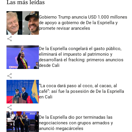
Las más leídas
Gobierno Trump anuncia USD 1.000 millones
de apoyo a gobierno de De la Espriella y
promete revisar aranceles
share
De la Espriella congelará el gasto público,
eliminará el impuesto al patrimonio y
desarrollará el fracking: primeros anuncios
desde Cali
share
“La coca dará paso al coco, al cacao, al
café”: así fue la posesión de De la Espriella
en Cali
share
De la Espriella dio por terminadas las
negociaciones con grupos armados y
anunció megacárceles