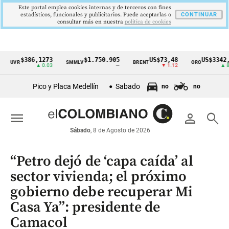
Este portal emplea cookies internas y de terceros con fines
estadísticos, funcionales y publicitarios. Puede aceptarlas o
CONTINUAR
consultar más en nuestra
politica de cookies
$386,1273
$1.750.905
US$73,48
US$3342,60
R
SMMLV
BRENT
ORO
Cintillo
▲ 0.03
—
▼ 1.12
▲ 8.20
de
Pico y Placa Medellín
Sabado
no
no
indicadores
económicos
menu
person
search
Colombia
Sábado
, 8 de Agosto de 2026
“Petro dejó de ‘capa caída’ al
sector vivienda; el próximo
gobierno debe recuperar Mi
Casa Ya”: presidente de
Camacol