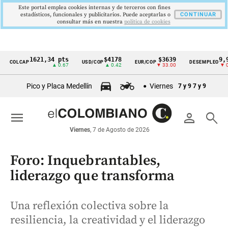
Este portal emplea cookies internas y de terceros con fines
estadísticos, funcionales y publicitarios. Puede aceptarlas o
CONTINUAR
consultar más en nuestra
politica de cookies
1621,34 pts
$4178
$3639
9,9 %
OLCAP
USD/COP
EUR/COP
DESEMPLEO
Cintillo
▲ 0.67
▲ 0.42
▼ 33.00
▼ 0.30
de
Pico y Placa Medellín
Viernes
7 y 9
7 y 9
indicadores
económicos
menu
person
search
Colombia
Viernes
, 7 de Agosto de 2026
Foro: Inquebrantables,
liderazgo que transforma
Una reflexión colectiva sobre la
resiliencia, la creatividad y el liderazgo