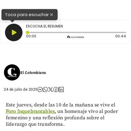
×
Toca para escuchar
1
2
ESCUCHA EL RESUMEN
Tiempo transcurrido: 0 segundos
Du
00:00
00:44
El Colombiano
24 de julio de 2025
Este jueves, desde las 10 de la mañana se vive el
Foro Inquebrantables
, un homenaje vivo al poder
femenino y una reflexión profunda sobre el
liderazgo que transforma.