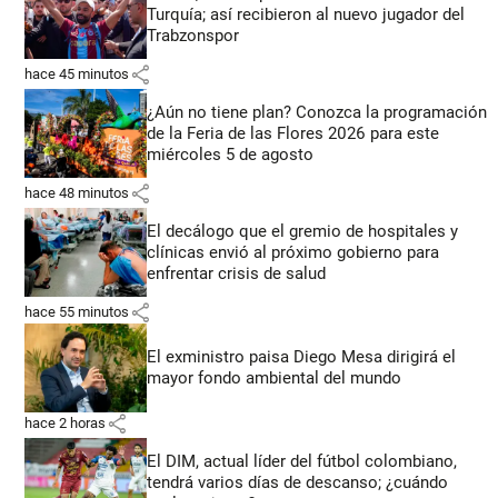
Turquía; así recibieron al nuevo jugador del
Trabzonspor
share
hace 45 minutos
¿Aún no tiene plan? Conozca la programación
de la Feria de las Flores 2026 para este
miércoles 5 de agosto
share
hace 48 minutos
El decálogo que el gremio de hospitales y
clínicas envió al próximo gobierno para
enfrentar crisis de salud
share
hace 55 minutos
El exministro paisa Diego Mesa dirigirá el
mayor fondo ambiental del mundo
share
hace 2 horas
El DIM, actual líder del fútbol colombiano,
tendrá varios días de descanso; ¿cuándo