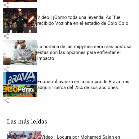
share
Video | ¡Como toda una leyenda! Así fue
recibido Vozinha en el estadio de Colo Colo
share
La nómina de las mipymes será más costosa:
estas son las opciones para enfrentar el
impacto
share
Ecopetrol avanza en la compra de Brava tras
adquirir cerca del 25% de sus acciones
share
Las más leídas
Video | Locura por Mohamed Salah en