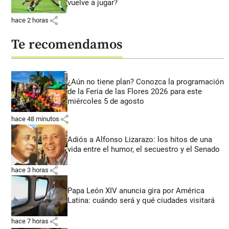
vuelve a jugar?
share
hace 2 horas
Te recomendamos
¿Aún no tiene plan? Conozca la programación
de la Feria de las Flores 2026 para este
miércoles 5 de agosto
share
hace 48 minutos
Adiós a Alfonso Lizarazo: los hitos de una
vida entre el humor, el secuestro y el Senado
share
hace 3 horas
Papa León XIV anuncia gira por América
Latina: cuándo será y qué ciudades visitará
share
hace 7 horas