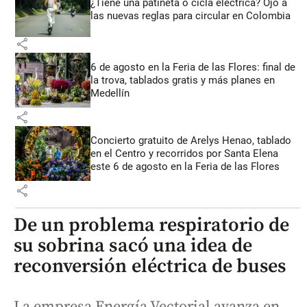
¿Tiene una patineta o cicla eléctrica? Ojo a
las nuevas reglas para circular en Colombia
share
6 de agosto en la Feria de las Flores: final de
la trova, tablados gratis y más planes en
Medellín
share
Concierto gratuito de Arelys Henao, tablado
en el Centro y recorridos por Santa Elena
este 6 de agosto en la Feria de las Flores
share
De un problema respiratorio de
su sobrina sacó una idea de
reconversión eléctrica de buses
La empresa Energía Vectorial avanza en