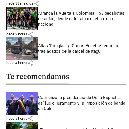
share
hace 33 minutos
Arranca la Vuelta a Colombia: 153 pedalistas
desafían, desde este sábado, el terreno
nacional
share
hace 2 horas
Alias ‘Douglas’ y ‘Carlos Pesebre’, entre los
trasladados de la cárcel de Itagüí
share
hace 4 horas
Te recomendamos
Comienza la presidencia de De la Espriella:
así fue el juramento y la imposición de banda
en Cali
share
hace 5 horas