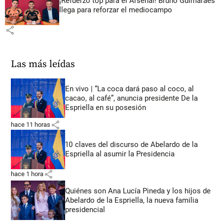
¡Refuerzo top para el Arsenal! Bruno Guimarães
llega para reforzar el mediocampo
share
Las más leídas
En vivo | “La coca dará paso al coco, al
cacao, al café”, anuncia presidente De la
Espriella en su posesión
share
hace 11 horas
10 claves del discurso de Abelardo de la
Espriella al asumir la Presidencia
share
hace 1 hora
Quiénes son Ana Lucía Pineda y los hijos de
Abelardo de la Espriella, la nueva familia
presidencial