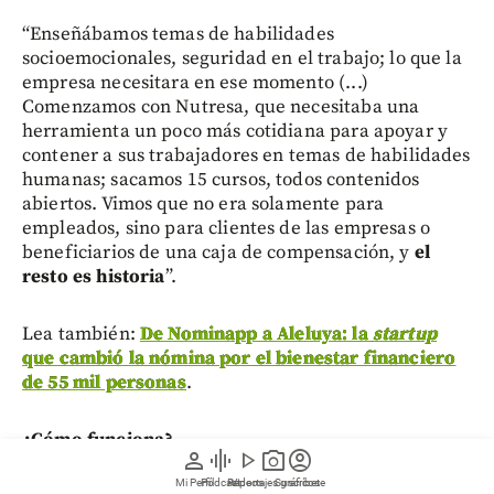
“Enseñábamos temas de habilidades
socioemocionales, seguridad en el trabajo; lo que la
empresa necesitara en ese momento (...)
Comenzamos con Nutresa, que necesitaba una
herramienta un poco más cotidiana para apoyar y
contener a sus trabajadores en temas de habilidades
humanas; sacamos 15 cursos, todos contenidos
abiertos. Vimos que no era solamente para
empleados, sino para clientes de las empresas o
beneficiarios de una caja de compensación, y
el
resto es historia
”.
Lea también:
De Nominapp a Aleluya: la
startup
que cambió la nómina por el bienestar financiero
de 55 mil personas
.
¿Cómo funciona?
person
graphic_eq
play_arrow
photo_camera
account_circle
Mi Perfil
Pódcast
Reportajes gráficos
Videos
Suscríbete