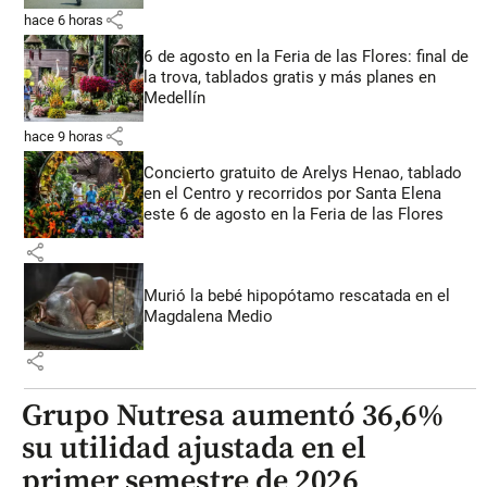
share
hace 6 horas
6 de agosto en la Feria de las Flores: final de
la trova, tablados gratis y más planes en
Medellín
share
hace 9 horas
Concierto gratuito de Arelys Henao, tablado
en el Centro y recorridos por Santa Elena
este 6 de agosto en la Feria de las Flores
share
Murió la bebé hipopótamo rescatada en el
Magdalena Medio
share
Grupo Nutresa aumentó 36,6%
su utilidad ajustada en el
primer semestre de 2026