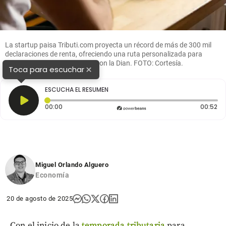
La startup paisa Tributi.com proyecta un récord de más de 300 mil
declaraciones de renta, ofreciendo una ruta personalizada para
evitar multas y congestiones con la Dian. FOTO: Cortesía.
×
Toca para escuchar
ESCUCHA EL RESUMEN
Tiempo transcurrido: 0 segundos
Du
00:00
00:52
Miguel Orlando Alguero
Economía
20 de agosto de 2025
Con el inicio de la
temporada tributaria
para