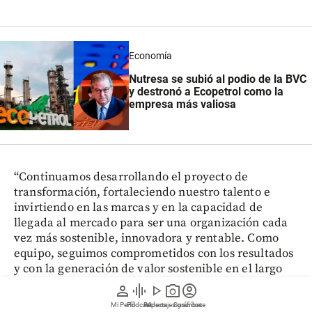
Economía
Nutresa se subió al podio de la BVC
y destronó a Ecopetrol como la
empresa más valiosa
“Continuamos desarrollando el proyecto de
transformación, fortaleciendo nuestro talento e
invirtiendo en las marcas y en la capacidad de
llegada al mercado para ser una organización cada
vez más sostenible, innovadora y rentable. Como
equipo, seguimos comprometidos con los resultados
y con la generación de valor sostenible en el largo
plazo”, señaló el banquero.
person
graphic_eq
play_arrow
photo_camera
account_circle
Mi Perfil
Pódcast
Reportajes gráficos
Videos
Suscríbete