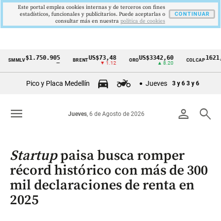
Este portal emplea cookies internas y de terceros con fines
estadísticos, funcionales y publicitarios. Puede aceptarlas o
CONTINUAR
consultar más en nuestra
politica de cookies
$1.750.905
US$73,48
US$3342,60
1621,34 p
LV
BRENT
ORO
COLCAP
Cintillo
—
▼ 1.12
▲ 8.20
▲ 0.
de
Pico y Placa Medellín
Jueves
3 y 6
3 y 6
indicadores
económicos
menu
person
search
Jueves
, 6 de Agosto de 2026
Colombia
Startup
paisa busca romper
récord histórico con más de 300
mil declaraciones de renta en
2025