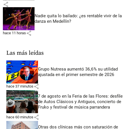
share
Nadie quita lo bailado: ¿es rentable vivir de la
danza en Medellín?
share
hace 11 horas
Las más leídas
Grupo Nutresa aumentó 36,6% su utilidad
ajustada en el primer semestre de 2026
share
hace 37 minutos
7 de agosto en la Feria de las Flores: desfile
de Autos Clásicos y Antiguos, concierto de
Fruko y festival de música parrandera
share
hace 60 minutos
Otras dos clínicas más con saturación de