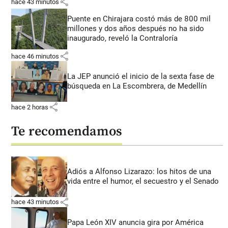
share
hace 43 minutos
Puente en Chirajara costó más de 800 mil
millones y dos años después no ha sido
inaugurado, reveló la Contraloría
share
hace 46 minutos
La JEP anunció el inicio de la sexta fase de
búsqueda en La Escombrera, de Medellín
share
hace 2 horas
Te recomendamos
Adiós a Alfonso Lizarazo: los hitos de una
vida entre el humor, el secuestro y el Senado
share
hace 43 minutos
Papa León XIV anuncia gira por América