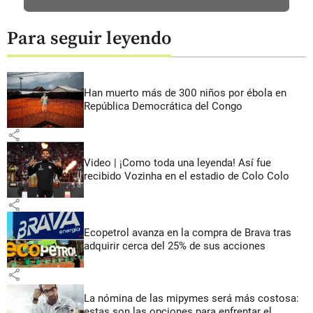
Para seguir leyendo
Han muerto más de 300 niños por ébola en
República Democrática del Congo
share
Video | ¡Como toda una leyenda! Así fue
recibido Vozinha en el estadio de Colo Colo
share
Ecopetrol avanza en la compra de Brava tras
adquirir cerca del 25% de sus acciones
share
La nómina de las mipymes será más costosa:
estas son las opciones para enfrentar el