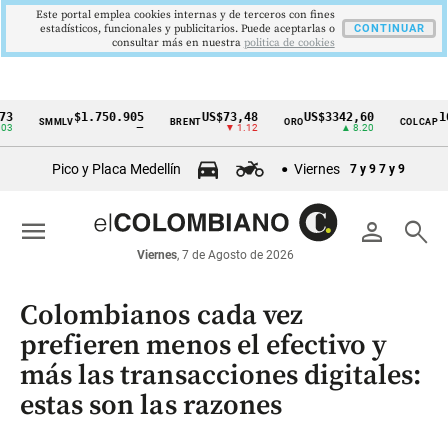
Este portal emplea cookies internas y de terceros con fines
estadísticos, funcionales y publicitarios. Puede aceptarlas o
CONTINUAR
consultar más en nuestra
politica de cookies
$1.750.905
US$73,48
US$3342,60
1621,3
SMMLV
BRENT
ORO
COLCAP
Cintillo
—
▼ 1.12
▲ 8.20
de
Pico y Placa Medellín
Viernes
7 y 9
7 y 9
indicadores
económicos
menu
person
search
Colombia
Viernes
, 7 de Agosto de 2026
Colombianos cada vez
prefieren menos el efectivo y
más las transacciones digitales:
estas son las razones