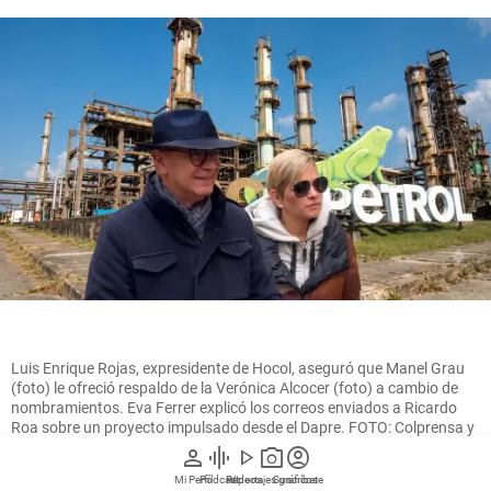
Luis Enrique Rojas, expresidente de Hocol, aseguró que Manel Grau
(foto) le ofreció respaldo de la Verónica Alcocer (foto) a cambio de
nombramientos. Eva Ferrer explicó los correos enviados a Ricardo
Roa sobre un proyecto impulsado desde el Dapre. FOTO: Colprensa y
cortesía.
person
graphic_eq
play_arrow
photo_camera
account_circle
Mi Perfil
Pódcast
Reportajes gráficos
Videos
Suscríbete