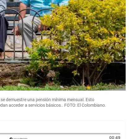
ue se demuestre una pensión mínima mensual. Esto
uedan acceder a servicios básicos.. FOTO: El Colombiano.
Duración
00:49