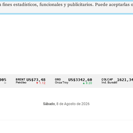
 fines estadísticos, funcionales y publicitarios. Puede aceptarlas
US$73,48
US$3342,60
1621,34 pts
BRENT
ORO
COLCAP
Petróleo
Onza Troy
Índ. Bursátil
▼ 1.12
▲ 8.20
▲ 0.67
Sábado
, 8 de Agosto de 2026