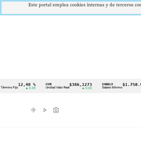
Este portal emplea cookies internas y de terceros con
12,48 %
$386,1273
$1.750.905
UVR
SMMLV
Cintillo
ijo
Unidad Valor Real
Salario Mínimo
▲ 0.05
▲ 0.03
—
de
indicadores
graphic_eq
play_arrow
photo_camera
económicos
Colombia