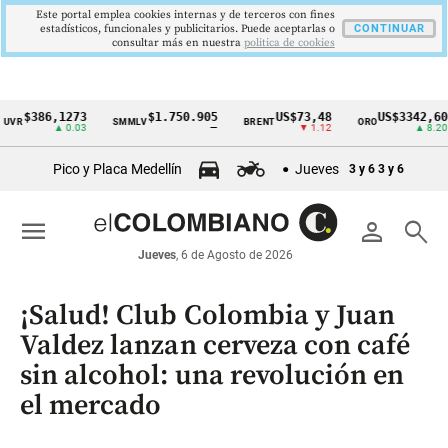
Este portal emplea cookies internas y de terceros con fines
estadísticos, funcionales y publicitarios. Puede aceptarlas o
CONTINUAR
consultar más en nuestra
politica de cookies
386,1273
$1.750.905
US$73,48
US$3342,60
SMMLV
BRENT
ORO
C
Cintillo
▲ 0.03
—
▼ 1.12
▲ 8.20
de
Pico y Placa Medellín
Jueves
3 y 6
3 y 6
indicadores
económicos
menu
person
search
Colombia
Jueves
, 6 de Agosto de 2026
¡Salud! Club Colombia y Juan
Valdez lanzan cerveza con café
sin alcohol: una revolución en
el mercado