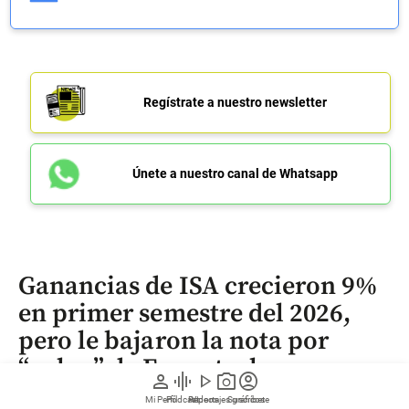
Regístrate a nuestro newsletter
Únete a nuestro canal de Whatsapp
Ganancias de ISA crecieron 9%
en primer semestre del 2026,
pero le bajaron la nota por
“culpa” de Ecopetrol
person
graphic_eq
play_arrow
photo_camera
account_circle
Mi Perfil
Pódcast
Reportajes gráficos
Videos
Suscríbete