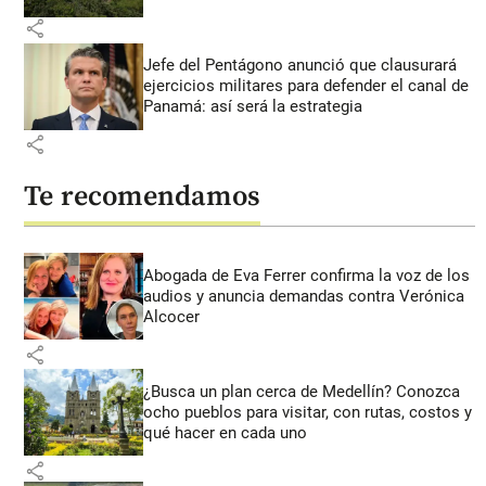
share
Jefe del Pentágono anunció que clausurará
ejercicios militares para defender el canal de
Panamá: así será la estrategia
share
Te recomendamos
Abogada de Eva Ferrer confirma la voz de los
audios y anuncia demandas contra Verónica
Alcocer
share
¿Busca un plan cerca de Medellín? Conozca
ocho pueblos para visitar, con rutas, costos y
qué hacer en cada uno
share