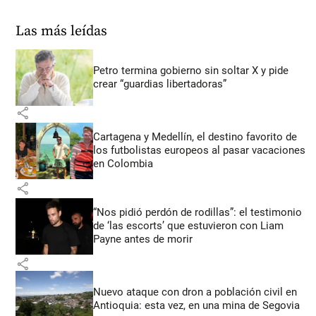
Las más leídas
Petro termina gobierno sin soltar X y pide
crear “guardias libertadoras”
share
Cartagena y Medellín, el destino favorito de
los futbolistas europeos al pasar vacaciones
en Colombia
share
“Nos pidió perdón de rodillas”: el testimonio
de ‘las escorts’ que estuvieron con Liam
Payne antes de morir
share
Nuevo ataque con dron a población civil en
Antioquia: esta vez, en una mina de Segovia