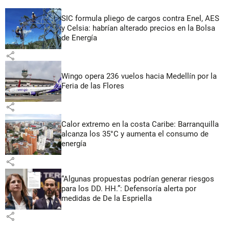
SIC formula pliego de cargos contra Enel, AES
y Celsia: habrían alterado precios en la Bolsa
de Energía
share
Wingo opera 236 vuelos hacia Medellín por la
Feria de las Flores
share
Calor extremo en la costa Caribe: Barranquilla
alcanza los 35°C y aumenta el consumo de
energía
share
“Algunas propuestas podrían generar riesgos
para los DD. HH.”: Defensoría alerta por
medidas de De la Espriella
share