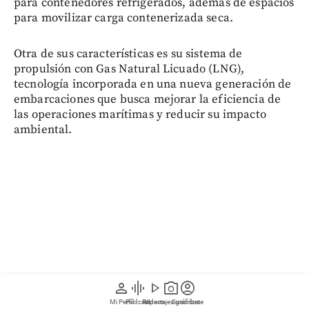
para contenedores refrigerados, además de espacios
para movilizar carga contenerizada seca.
Otra de sus características es su sistema de
propulsión con Gas Natural Licuado (LNG),
tecnología incorporada en una nueva generación de
embarcaciones que busca mejorar la eficiencia de
las operaciones marítimas y reducir su impacto
ambiental.
person
graphic_eq
play_arrow
photo_camera
account_circle
Mi Perfil
Pódcast
Reportajes gráficos
Videos
Suscríbete