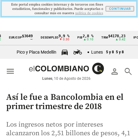
Este portal emplea cookies internas y de terceros con fines
estadísticos, funcionales y publicitarios. Puede aceptarlas o
CONTINUAR
consultar más en nuestra
politica de cookies
$3649
9,9 %
2,8 %
$4178,23
5,81
EUR/COP
DESEMPLEO
PIB
TRM
IPC
Cintillo
—
▼ 0.30
▲ 0.10
▲ 0.42
▼ 0
de
Pico y Placa Medellín
Lunes
5 y 8
5 y 8
indicadores
económicos
menu
person
search
Colombia
Lunes
, 10 de Agosto de 2026
Así le fue a Bancolombia en el
primer trimestre de 2018
Los ingresos netos por intereses
alcanzaron los 2,51 billones de pesos, 4,1