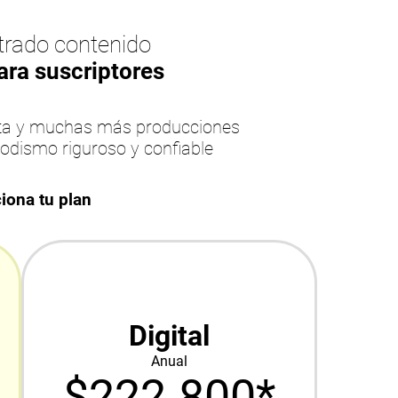
rado contenido
ara suscriptores
esta y muchas más producciones
iodismo riguroso y confiable
iona tu plan
Digital
Anual
$222.800*