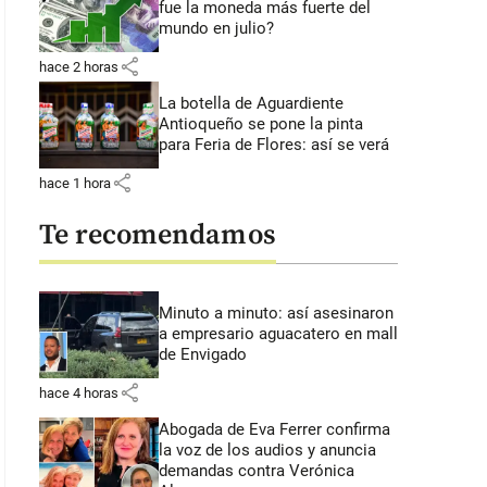
fue la moneda más fuerte del
mundo en julio?
share
hace 2 horas
La botella de Aguardiente
Antioqueño se pone la pinta
para Feria de Flores: así se verá
share
hace 1 hora
Te recomendamos
Minuto a minuto: así asesinaron
a empresario aguacatero en mall
de Envigado
share
hace 4 horas
Abogada de Eva Ferrer confirma
la voz de los audios y anuncia
demandas contra Verónica