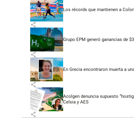
Los récords que mantienen a Colomb
share
Grupo EPM generó ganancias de $3,
share
En Grecia encontraron muerta a un
share
Acolgen denuncia supuesto “hostigam
Celsia y AES
share