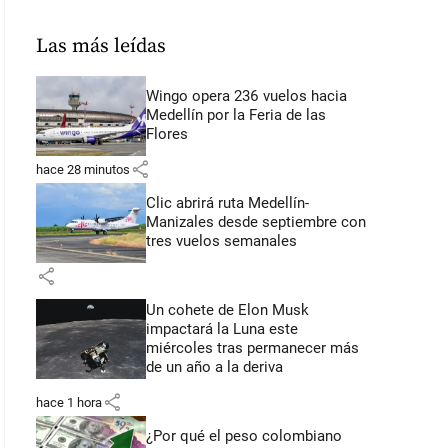
Las más leídas
Wingo opera 236 vuelos hacia
Medellín por la Feria de las
Flores
share
hace 28 minutos
Clic abrirá ruta Medellín-
Manizales desde septiembre con
tres vuelos semanales
share
Un cohete de Elon Musk
impactará la Luna este
miércoles tras permanecer más
de un año a la deriva
share
hace 1 hora
¿Por qué el peso colombiano