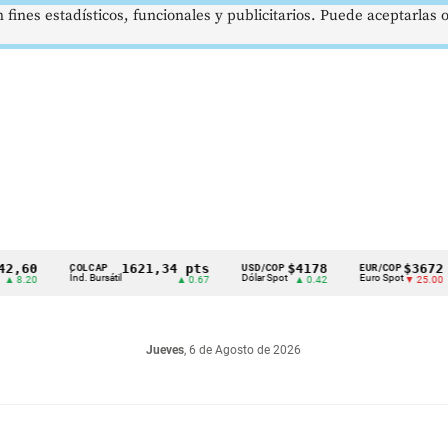
 fines estadísticos, funcionales y publicitarios. Puede aceptarlas
0
1621,34 pts
$4178
$3672
COLCAP
USD/COP
EUR/COP
D
Índ. Bursátil
Dólar Spot
Euro Spot
T
0
▲ 0.67
▲ 0.42
▼ 25.00
Jueves
, 6 de Agosto de 2026