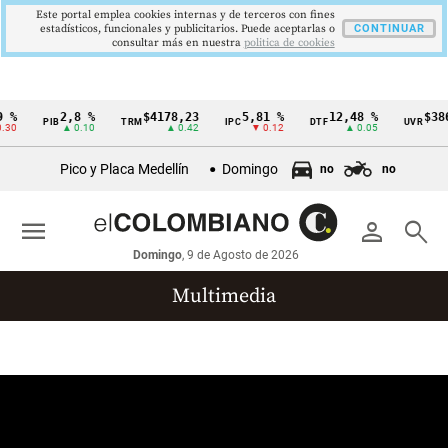
Este portal emplea cookies internas y de terceros con fines
estadísticos, funcionales y publicitarios. Puede aceptarlas o
CONTINUAR
consultar más en nuestra
politica de cookies
 %
2,8 %
$4178,23
5,81 %
12,48 %
$386
PIB
TRM
IPC
DTF
UVR
Cintillo
30
▲ 0.10
▲ 0.42
▼ 0.12
▲ 0.05
de
Pico y Placa Medellín
Domingo
no
no
indicadores
económicos
menu
person
search
Colombia
Domingo
, 9 de Agosto de 2026
Multimedia
Reportajes gráficos
Videos
Infografías