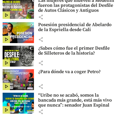
Las mujeres que mueven a Medellín
fueron las protagonistas del Desfile
de Autos Clásicos y Antiguos
share
Posesión presidencial de Abelardo
de la Espriella desde Cali
share
¿Sabes cómo fue el primer Desfile
de Silleteros de la historia?
share
¿Para dónde va a coger Petro?
share
“Uribe no se acabó, somos la
bancada más grande, está más vivo
que nunca”: senador Juan Espinal
share