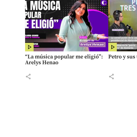
“La música popular me eligió”:
Petro y sus
Arelys Henao
share
share