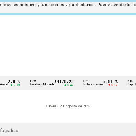
 fines estadísticos, funcionales y publicitarios. Puede aceptarlas
2,8 %
$4178,23
5,81 %
TRM
IPC
DTF
Tasa Rep. Moneda
Inflación anual
Dep. Término
▲ 0.10
▲ 0.42
▼ 0.12
Jueves
, 6 de Agosto de 2026
nfografías