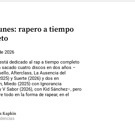
unes: rapero a tiempo
to
de 2026
está dedicado al rap a tiempo completo
ha sacado cuatro discos en dos años –
ello, Afterclass, La Ausencia del
025) y Suerte (2026) y dos en
n, Miedo (2025) con Ignorancia
y V Sabor (2026), con Kid Sánchez–, pero
e todo en la forma de rapear, en el
a Kapkin
dencias