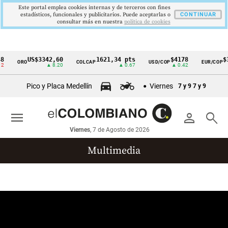
Este portal emplea cookies internas y de terceros con fines
estadísticos, funcionales y publicitarios. Puede aceptarlas o
CONTINUAR
consultar más en nuestra
politica de cookies
8
US$3342,60
1621,34 pts
$4178
$3
ORO
COLCAP
USD/COP
EUR/COP
Cintillo
2
▲ 8.20
▲ 0.67
▲ 0.42
de
Pico y Placa Medellín
Viernes
7 y 9
7 y 9
indicadores
económicos
menu
person
search
Colombia
Viernes
, 7 de Agosto de 2026
Multimedia
Reportajes gráficos
Videos
Infografías