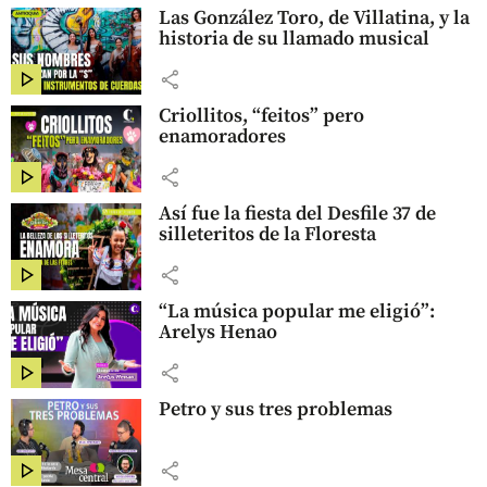
Las González Toro, de Villatina, y la
historia de su llamado musical
share
Criollitos, “feitos” pero
enamoradores
share
Así fue la fiesta del Desfile 37 de
silleteritos de la Floresta
share
“La música popular me eligió”:
Arelys Henao
share
Petro y sus tres problemas
share