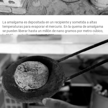
La amalgama es depositada en un recipiente y sometida a altas
temperaturas para evaporar el mercurio. En la quema de amalgama
se pueden liberar hasta un millón de nano gramos por metro cúbico,
la OMS permite liberar hasta 1.000 nano gramos por metro cúbico.
FOTO MANUEL SALDARRIAGA