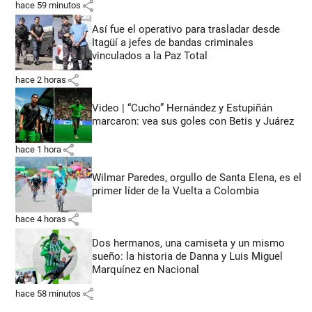
share
hace 59 minutos
Así fue el operativo para trasladar desde
Itagüí a jefes de bandas criminales
vinculados a la Paz Total
share
hace 2 horas
Video | “Cucho” Hernández y Estupiñán
marcaron: vea sus goles con Betis y Juárez
share
hace 1 hora
Wilmar Paredes, orgullo de Santa Elena, es el
primer líder de la Vuelta a Colombia
share
hace 4 horas
Dos hermanos, una camiseta y un mismo
sueño: la historia de Danna y Luis Miguel
Marquínez en Nacional
share
hace 58 minutos