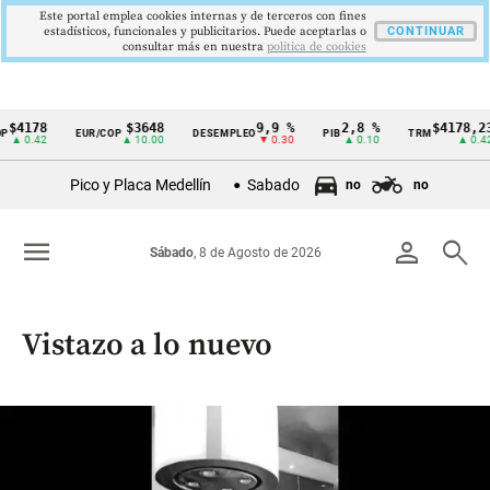
Este portal emplea cookies internas y de terceros con fines
estadísticos, funcionales y publicitarios. Puede aceptarlas o
CONTINUAR
consultar más en nuestra
politica de cookies
$3648
9,9 %
2,8 %
$4178,23
5
EUR/COP
DESEMPLEO
PIB
TRM
IPC
Cintillo
▲ 10.00
▼ 0.30
▲ 0.10
▲ 0.42
de
Pico y Placa Medellín
Sabado
no
no
indicadores
económicos
menu
person
search
Sábado
, 8 de Agosto de 2026
Colombia
Vistazo a lo nuevo