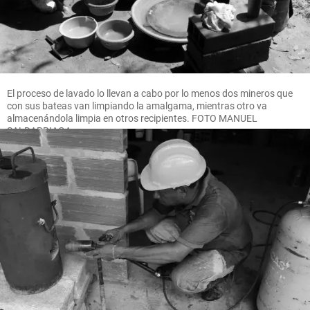
El proceso de lavado lo llevan a cabo por lo menos dos mineros que
con sus bateas van limpiando la amalgama, mientras otro va
almacenándola limpia en otros recipientes. FOTO MANUEL
SALDARRIAGA