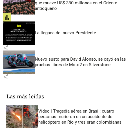
que mueve US$ 380 millones en el Oriente
antioqueño
share
La llegada del nuevo Presidente
share
Nuevo susto para David Alonso, se cayó en las
pruebas libres de Moto2 en Silverstone
share
Las más leídas
Video | Tragedia aérea en Brasil: cuatro
personas murieron en un accidente de
helicóptero en Río y tres eran colombianas