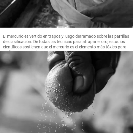
El mercurio es vertido en trapos y luego derramado sobre las parrillas
de clasificación. De todas las técnicas para atrapar el oro, estudios
científicos sostienen que el mercurio es el elemento más tóxico para
realizar este trabajo. FOTO MANUEL SALDARRIAGA