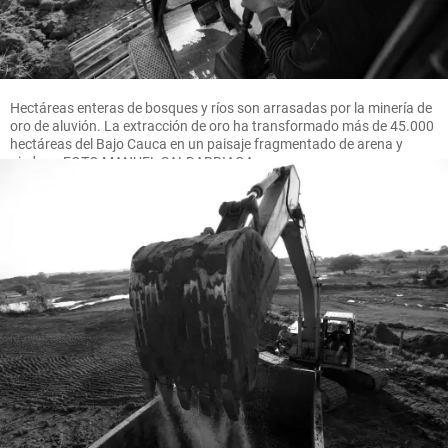
Hectáreas enteras de bosques y ríos son arrasadas por la minería de
oro de aluvión. La extracción de oro ha transformado más de 45.000
hectáreas del Bajo Cauca en un paisaje fragmentado de arena y
piedras. FOTO MANUEL SALDARRIAGA