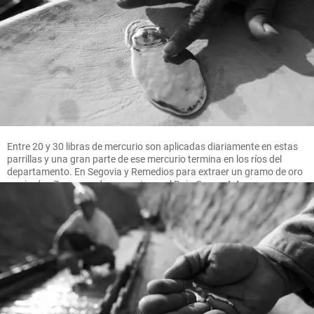
Entre 20 y 30 libras de mercurio son aplicadas diariamente en estas
parrillas y una gran parte de ese mercurio termina en los ríos del
departamento. En Segovia y Remedios para extraer un gramo de oro
se pierden 7 gramos de mercurio, en el Bajo Cauca 4.4 gramos.
FOTO MANUEL SALDARRIAGA