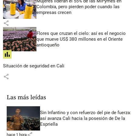
Mujeres lideran el 55% de las MiPymes en
Colombia, pero pierden poder cuando las
empresas crecen
share
Flores que cruzan el cielo: así es el negocio
que mueve US$ 380 millones en el Oriente
antioqueño
share
Situación de seguridad en Cali
share
Las más leídas
Sin Infantino y con refuerzo del pie de fuerza:
así avanza Cali hacia la posesión de De la
Espriella
share
hace 1 hora