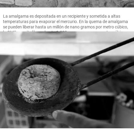
La amalgama es depositada en un recipiente y sometida a altas
temperaturas para evaporar el mercurio. En la quema de amalgama
se pueden liberar hasta un millón de nano gramos por metro cúbico,
la OMS permite liberar hasta 1.000 nano gramos por metro cúbico.
FOTO MANUEL SALDARRIAGA