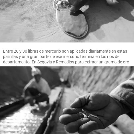
Entre 20 y 30 libras de mercurio son aplicadas diariamente en estas
parrillas y una gran parte de ese mercurio termina en los ríos del
departamento. En Segovia y Remedios para extraer un gramo de oro
se pierden 7 gramos de mercurio, en el Bajo Cauca 4.4 gramos.
FOTO MANUEL SALDARRIAGA