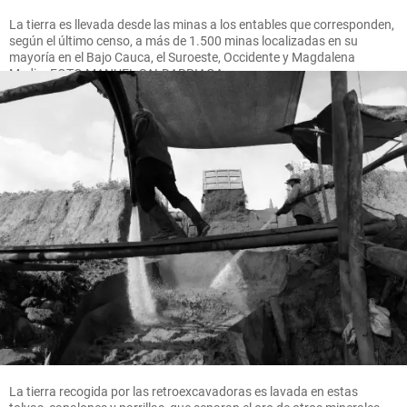
La tierra es llevada desde las minas a los entables que corresponden,
según el último censo, a más de 1.500 minas localizadas en su
mayoría en el Bajo Cauca, el Suroeste, Occidente y Magdalena
Medio. FOTO MANUEL SALDARRIAGA
La tierra recogida por las retroexcavadoras es lavada en estas