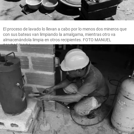
El proceso de lavado lo llevan a cabo por lo menos dos mineros que
con sus bateas van limpiando la amalgama, mientras otro va
almacenándola limpia en otros recipientes. FOTO MANUEL
SALDARRIAGA