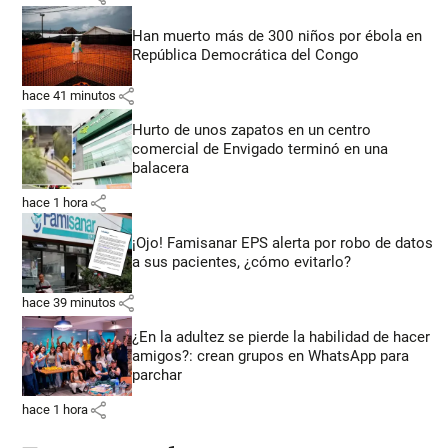
Han muerto más de 300 niños por ébola en
República Democrática del Congo
share
hace 41 minutos
Hurto de unos zapatos en un centro
comercial de Envigado terminó en una
balacera
share
hace 1 hora
¡Ojo! Famisanar EPS alerta por robo de datos
a sus pacientes, ¿cómo evitarlo?
share
hace 39 minutos
¿En la adultez se pierde la habilidad de hacer
amigos?: crean grupos en WhatsApp para
parchar
share
hace 1 hora