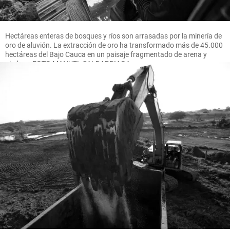
Hectáreas enteras de bosques y ríos son arrasadas por la minería de
oro de aluvión. La extracción de oro ha transformado más de 45.000
hectáreas del Bajo Cauca en un paisaje fragmentado de arena y
piedras. FOTO MANUEL SALDARRIAGA