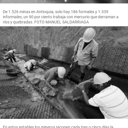
De 1.526 minas en Antioquia, solo hay 186 formales y 1.339
informales, un 90 por ciento trabaja con mercurio que derraman a
ríos y quebradas. FOTO MANUEL SALDARRIAGA
En estos entables los mineros recogen cada tres o cinco días la