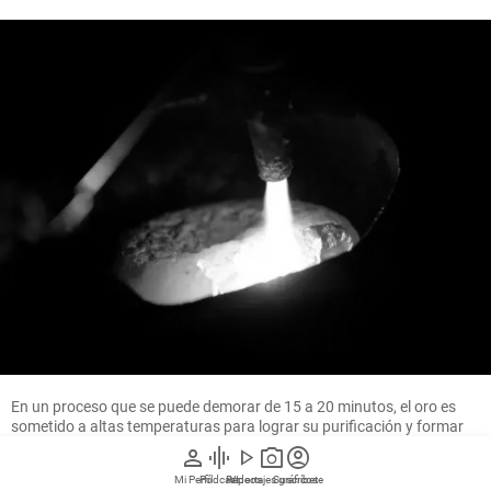
En un proceso que se puede demorar de 15 a 20 minutos, el oro es
sometido a altas temperaturas para lograr su purificación y formar
el lingote. FOTO MANUEL SALDARRIAGA
person
graphic_eq
play_arrow
photo_camera
account_circle
Mi Perfil
Pódcast
Reportajes gráficos
Videos
Suscríbete