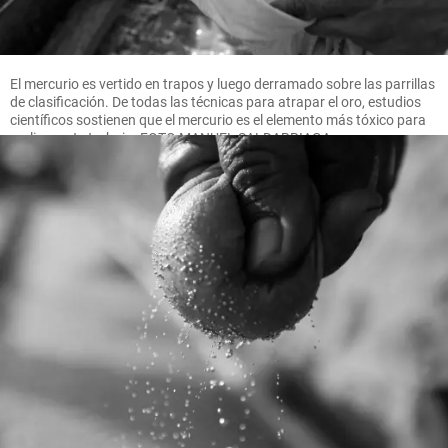
El mercurio es vertido en trapos y luego derramado sobre las parrillas
de clasificación. De todas las técnicas para atrapar el oro, estudios
científicos sostienen que el mercurio es el elemento más tóxico para
realizar este trabajo. FOTO MANUEL SALDARRIAGA