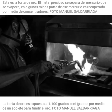
Esta es la torta de oro. El metal precioso se separa del mercurio que
se evapora, en algunas minas parte de ese mercurio es recuperado
por medio de concentradores. FOTO MANUEL SALDARRIAGA
La torta de oro es expuesta a 1.100 grados centígrados por medio
de un soplete para fundir el oro. FOTO MANUEL SALDARRIAGA