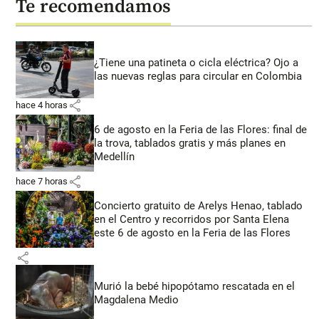
Te recomendamos
¿Tiene una patineta o cicla eléctrica? Ojo a
las nuevas reglas para circular en Colombia
share
hace 4 horas
6 de agosto en la Feria de las Flores: final de
la trova, tablados gratis y más planes en
Medellín
share
hace 7 horas
Concierto gratuito de Arelys Henao, tablado
en el Centro y recorridos por Santa Elena
este 6 de agosto en la Feria de las Flores
share
Murió la bebé hipopótamo rescatada en el
Magdalena Medio