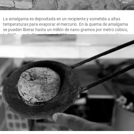
La amalgama es depositada en un recipiente y sometida a altas
temperaturas para evaporar el mercurio. En la quema de amalgama
se pueden liberar hasta un millón de nano gramos por metro cúbico,
la OMS permite liberar hasta 1.000 nano gramos por metro cúbico.
FOTO MANUEL SALDARRIAGA