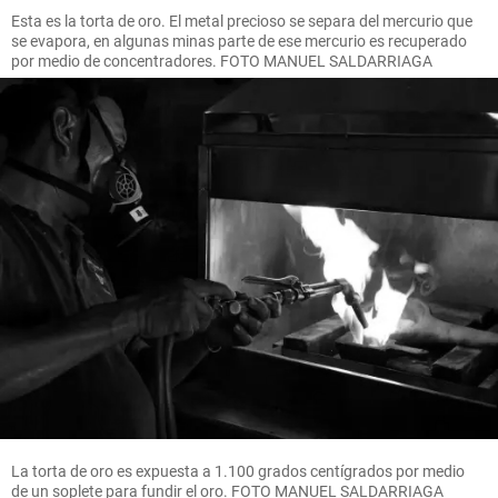
Esta es la torta de oro. El metal precioso se separa del mercurio que
se evapora, en algunas minas parte de ese mercurio es recuperado
por medio de concentradores. FOTO MANUEL SALDARRIAGA
La torta de oro es expuesta a 1.100 grados centígrados por medio
de un soplete para fundir el oro. FOTO MANUEL SALDARRIAGA