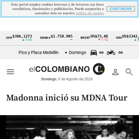
Este portal emplea cookies internas y de terceros con fines
estadísticos, funcionales y publicitarios. Puede aceptarlas o
CONTINUAR
consultar más en nuestra
politica de cookies
386,1273
$1.750.905
US$73,48
US$3342,60
SMMLV
BRENT
ORO
C
Cintillo
▲ 0.03
—
▼ 1.12
▲ 8.20
de
Pico y Placa Medellín
Domingo
no
no
indicadores
económicos
menu
person
search
Colombia
Domingo
, 9 de Agosto de 2026
Madonna inició su MDNA Tour