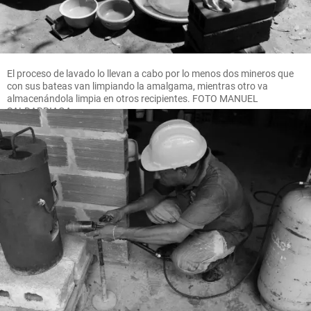
El proceso de lavado lo llevan a cabo por lo menos dos mineros que
con sus bateas van limpiando la amalgama, mientras otro va
almacenándola limpia en otros recipientes. FOTO MANUEL
SALDARRIAGA