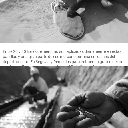
Entre 20 y 30 libras de mercurio son aplicadas diariamente en estas
parrillas y una gran parte de ese mercurio termina en los ríos del
departamento. En Segovia y Remedios para extraer un gramo de oro
se pierden 7 gramos de mercurio, en el Bajo Cauca 4.4 gramos.
FOTO MANUEL SALDARRIAGA