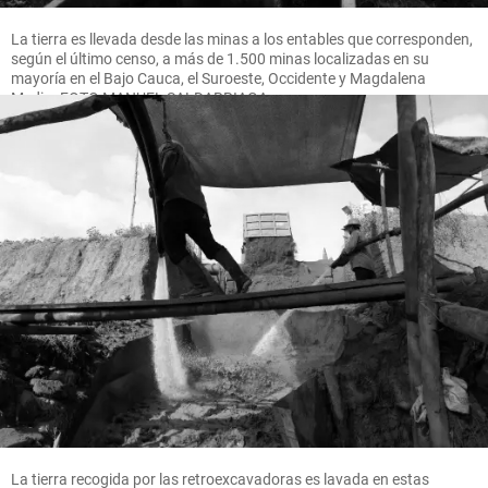
La tierra es llevada desde las minas a los entables que corresponden,
según el último censo, a más de 1.500 minas localizadas en su
mayoría en el Bajo Cauca, el Suroeste, Occidente y Magdalena
Medio. FOTO MANUEL SALDARRIAGA
La tierra recogida por las retroexcavadoras es lavada en estas