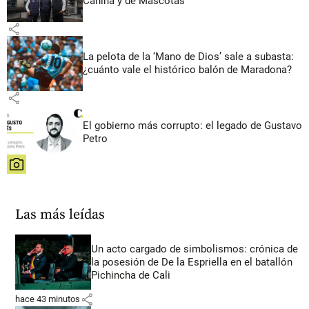
Canina y de Mascotas
share
La pelota de la ‘Mano de Dios’ sale a subasta:
¿cuánto vale el histórico balón de Maradona?
share
El gobierno más corrupto: el legado de Gustavo
Petro
share
Las más leídas
Un acto cargado de simbolismos: crónica de
la posesión de De la Espriella en el batallón
Pichincha de Cali
share
hace 43 minutos