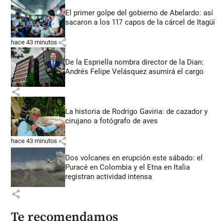
El primer golpe del gobierno de Abelardo: así
sacaron a los 117 capos de la cárcel de Itagüí
share
hace 43 minutos
De la Espriella nombra director de la Dian:
Andrés Felipe Velásquez asumirá el cargo
share
La historia de Rodrigo Gaviria: de cazador y
cirujano a fotógrafo de aves
share
hace 43 minutos
Dos volcanes en erupción este sábado: el
Puracé en Colombia y el Etna en Italia
registran actividad intensa
share
Te recomendamos