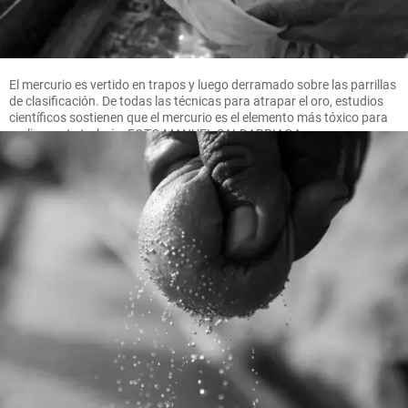
El mercurio es vertido en trapos y luego derramado sobre las parrillas
de clasificación. De todas las técnicas para atrapar el oro, estudios
científicos sostienen que el mercurio es el elemento más tóxico para
realizar este trabajo. FOTO MANUEL SALDARRIAGA