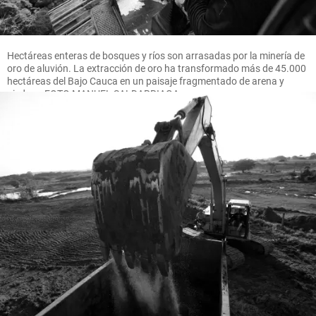
Hectáreas enteras de bosques y ríos son arrasadas por la minería de
oro de aluvión. La extracción de oro ha transformado más de 45.000
hectáreas del Bajo Cauca en un paisaje fragmentado de arena y
piedras. FOTO MANUEL SALDARRIAGA