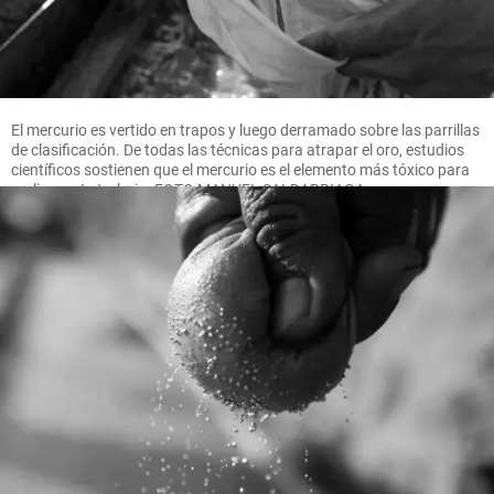
El mercurio es vertido en trapos y luego derramado sobre las parrillas
de clasificación. De todas las técnicas para atrapar el oro, estudios
científicos sostienen que el mercurio es el elemento más tóxico para
realizar este trabajo. FOTO MANUEL SALDARRIAGA