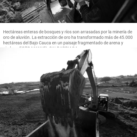
Hectáreas enteras de bosques y ríos son arrasadas por la minería de
oro de aluvión. La extracción de oro ha transformado más de 45.000
hectáreas del Bajo Cauca en un paisaje fragmentado de arena y
piedras. FOTO MANUEL SALDARRIAGA