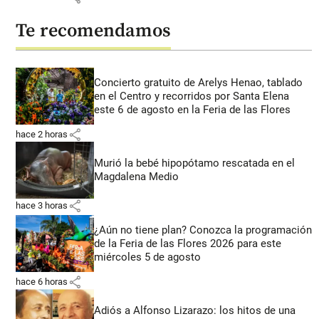
Te recomendamos
Concierto gratuito de Arelys Henao, tablado
en el Centro y recorridos por Santa Elena
este 6 de agosto en la Feria de las Flores
share
hace 2 horas
Murió la bebé hipopótamo rescatada en el
Magdalena Medio
share
hace 3 horas
¿Aún no tiene plan? Conozca la programación
de la Feria de las Flores 2026 para este
miércoles 5 de agosto
share
hace 6 horas
Adiós a Alfonso Lizarazo: los hitos de una