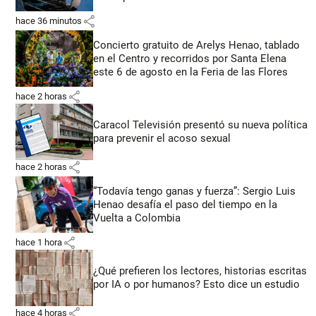
share
hace 36 minutos
Concierto gratuito de Arelys Henao, tablado
en el Centro y recorridos por Santa Elena
este 6 de agosto en la Feria de las Flores
share
hace 2 horas
Caracol Televisión presentó su nueva política
para prevenir el acoso sexual
share
hace 2 horas
“Todavía tengo ganas y fuerza”: Sergio Luis
Henao desafía el paso del tiempo en la
Vuelta a Colombia
share
hace 1 hora
¿Qué prefieren los lectores, historias escritas
por IA o por humanos? Esto dice un estudio
share
hace 4 horas