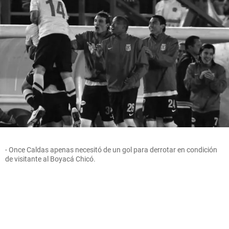
- Once Caldas apenas necesitó de un gol para derrotar en condición
de visitante al Boyacá Chicó.