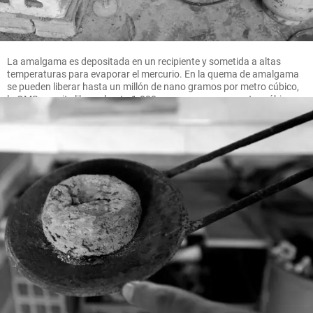
La amalgama es depositada en un recipiente y sometida a altas
temperaturas para evaporar el mercurio. En la quema de amalgama
se pueden liberar hasta un millón de nano gramos por metro cúbico,
la OMS permite liberar hasta 1.000 nano gramos por metro cúbico.
FOTO MANUEL SALDARRIAGA