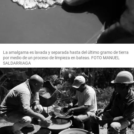
La amalgama es lavada y separada hasta del último gramo de tierra
por medio de un proceso de limpieza en bateas. FOTO MANUEL
SALDARRIAGA