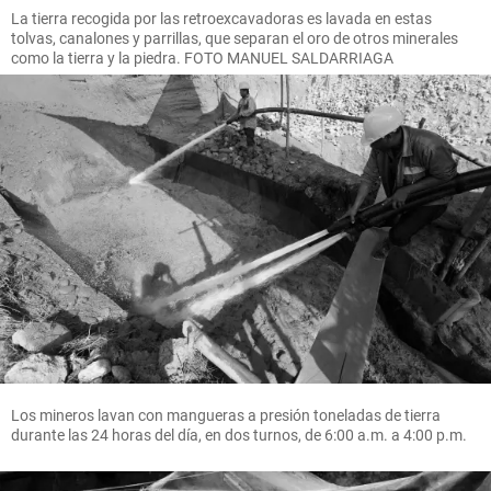
La tierra recogida por las retroexcavadoras es lavada en estas
tolvas, canalones y parrillas, que separan el oro de otros minerales
como la tierra y la piedra. FOTO MANUEL SALDARRIAGA
Los mineros lavan con mangueras a presión toneladas de tierra
durante las 24 horas del día, en dos turnos, de 6:00 a.m. a 4:00 p.m.