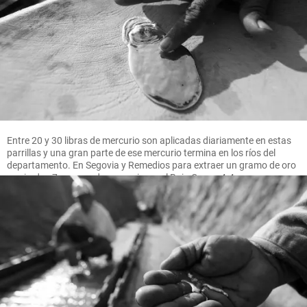
Entre 20 y 30 libras de mercurio son aplicadas diariamente en estas
parrillas y una gran parte de ese mercurio termina en los ríos del
departamento. En Segovia y Remedios para extraer un gramo de oro
se pierden 7 gramos de mercurio, en el Bajo Cauca 4.4 gramos.
FOTO MANUEL SALDARRIAGA