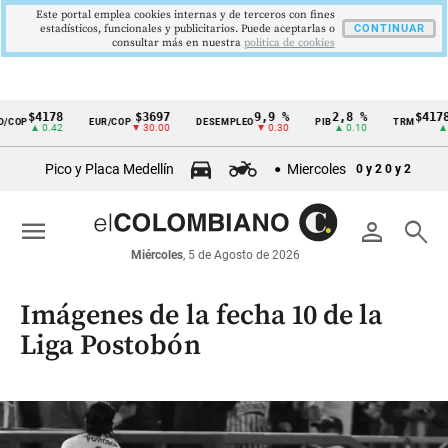
Este portal emplea cookies internas y de terceros con fines
estadísticos, funcionales y publicitarios. Puede aceptarlas o
CONTINUAR
consultar más en nuestra
politica de cookies
78
$3697
9,9 %
2,8 %
$4178,23
EUR/COP
DESEMPLEO
PIB
TRM
I
Cintillo
42
▼ 30.00
▼ 0.30
▲ 0.10
▲ 0.42
de
Pico y Placa Medellín
Miercoles
0 y 2
0 y 2
indicadores
económicos
menu
person
search
Colombia
Miércoles
, 5 de Agosto de 2026
Imágenes de la fecha 10 de la
Liga Postobón