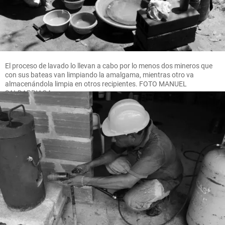
El proceso de lavado lo llevan a cabo por lo menos dos mineros que
con sus bateas van limpiando la amalgama, mientras otro va
almacenándola limpia en otros recipientes. FOTO MANUEL
SALDARRIAGA