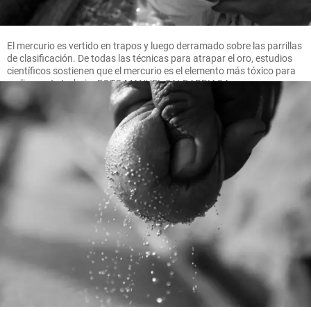
El mercurio es vertido en trapos y luego derramado sobre las parrillas
de clasificación. De todas las técnicas para atrapar el oro, estudios
científicos sostienen que el mercurio es el elemento más tóxico para
realizar este trabajo. FOTO MANUEL SALDARRIAGA