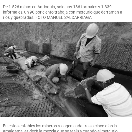
De 1.526 minas en Antioquia, solo hay 186 formales y 1.339
informales, un 90 por ciento trabaja con mercurio que derraman a
ríos y quebradas. FOTO MANUEL SALDARRIAGA
En estos entables los mineros recogen cada tres o cinco días la
amalgama, es decir la mezcla que se realiza cuando el mercurio