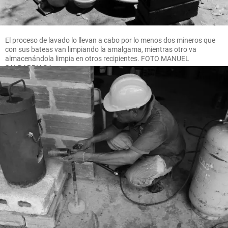
El proceso de lavado lo llevan a cabo por lo menos dos mineros que
con sus bateas van limpiando la amalgama, mientras otro va
almacenándola limpia en otros recipientes. FOTO MANUEL
SALDARRIAGA