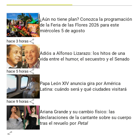
¿Aún no tiene plan? Conozca la programación
de la Feria de las Flores 2026 para este
miércoles 5 de agosto
share
hace 3 horas
Adiós a Alfonso Lizarazo: los hitos de una
vida entre el humor, el secuestro y el Senado
share
hace 5 horas
Papa León XIV anuncia gira por América
Latina: cuándo será y qué ciudades visitará
share
hace 9 horas
Ariana Grande y su cambio físico: las
declaraciones de la cantante sobre su cuerpo
tras el revuelo por
Petal
share