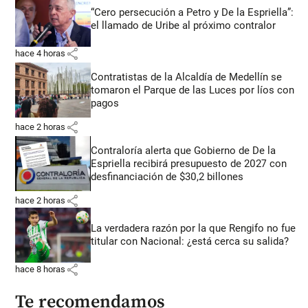
“Cero persecución a Petro y De la Espriella”:
el llamado de Uribe al próximo contralor
share
hace 4 horas
Contratistas de la Alcaldía de Medellín se
tomaron el Parque de las Luces por líos con
pagos
share
hace 2 horas
Contraloría alerta que Gobierno de De la
Espriella recibirá presupuesto de 2027 con
desfinanciación de $30,2 billones
share
hace 2 horas
La verdadera razón por la que Rengifo no fue
titular con Nacional: ¿está cerca su salida?
share
hace 8 horas
Te recomendamos