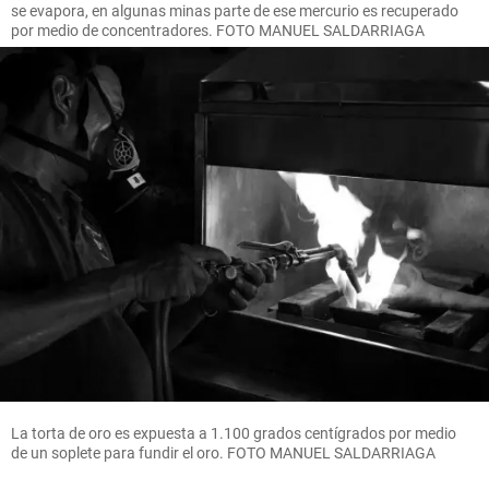
se evapora, en algunas minas parte de ese mercurio es recuperado
por medio de concentradores. FOTO MANUEL SALDARRIAGA
La torta de oro es expuesta a 1.100 grados centígrados por medio
de un soplete para fundir el oro. FOTO MANUEL SALDARRIAGA