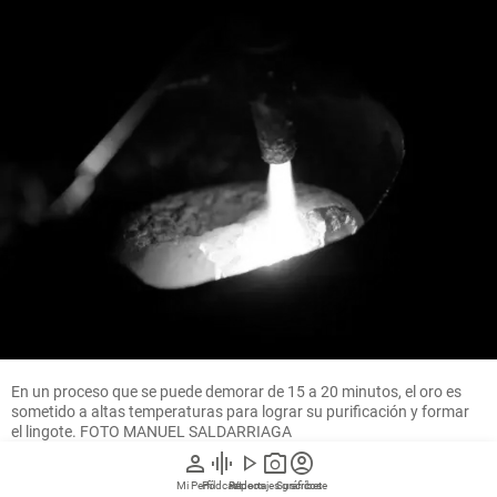
En un proceso que se puede demorar de 15 a 20 minutos, el oro es
sometido a altas temperaturas para lograr su purificación y formar
el lingote. FOTO MANUEL SALDARRIAGA
person
graphic_eq
play_arrow
photo_camera
account_circle
Mi Perfil
Pódcast
Reportajes gráficos
Videos
Suscríbete