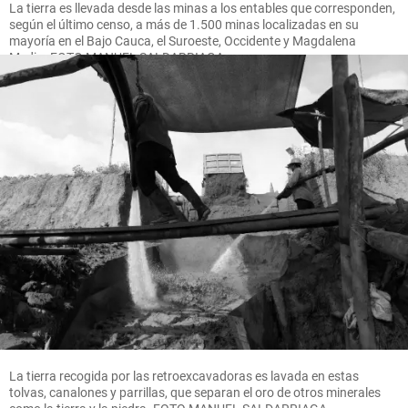
La tierra es llevada desde las minas a los entables que corresponden,
según el último censo, a más de 1.500 minas localizadas en su
mayoría en el Bajo Cauca, el Suroeste, Occidente y Magdalena
Medio. FOTO MANUEL SALDARRIAGA
La tierra recogida por las retroexcavadoras es lavada en estas
tolvas, canalones y parrillas, que separan el oro de otros minerales