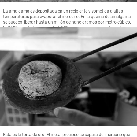
La amalgama es depositada en un recipiente y sometida a altas
temperaturas para evaporar el mercurio. En la quema de amalgama
se pueden liberar hasta un millón de nano gramos por metro cúbico,
la OMS permite liberar hasta 1.000 nano gramos por metro cúbico.
FOTO MANUEL SALDARRIAGA
Esta es la torta de oro. El metal precioso se separa del mercurio que