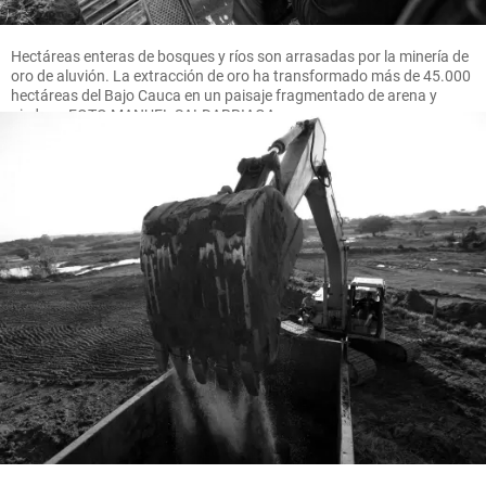
Hectáreas enteras de bosques y ríos son arrasadas por la minería de
oro de aluvión. La extracción de oro ha transformado más de 45.000
hectáreas del Bajo Cauca en un paisaje fragmentado de arena y
piedras. FOTO MANUEL SALDARRIAGA