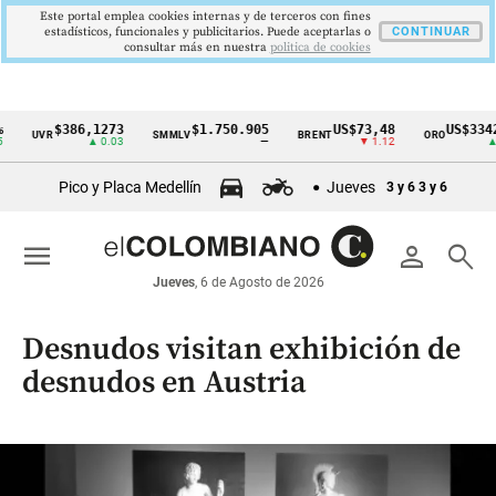
Este portal emplea cookies internas y de terceros con fines
estadísticos, funcionales y publicitarios. Puede aceptarlas o
CONTINUAR
consultar más en nuestra
politica de cookies
$386,1273
$1.750.905
US$73,48
US$3342,60
SMMLV
BRENT
ORO
Cintillo
▲ 0.03
—
▼ 1.12
▲ 8.20
de
Pico y Placa Medellín
Jueves
3 y 6
3 y 6
indicadores
económicos
menu
person
search
Colombia
Jueves
, 6 de Agosto de 2026
Desnudos visitan exhibición de
desnudos en Austria