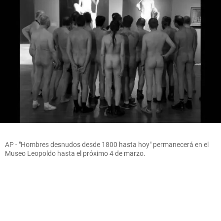
AP - "Hombres desnudos desde 1800 hasta hoy" permanecerá en el
Museo Leopoldo hasta el próximo 4 de marzo.