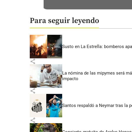
Para seguir leyendo
Susto en La Estrella: bomberos ap
share
La nómina de las mipymes será más
impacto
share
Santos respaldó a Neymar tras la p
share