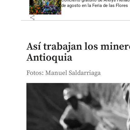
Concierto gratuito de Arelys Henao,
de agosto en la Feria de las Flores
share
Así trabajan los mine
Antioquia
Fotos: Manuel Saldarriaga