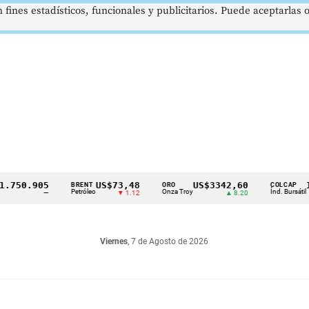
 fines estadísticos, funcionales y publicitarios. Puede aceptarlas
.905
US$73,48
US$3342,60
1621,
BRENT
ORO
COLCAP
Petróleo
Onza Troy
Índ. Bursátil
—
▼ 1.12
▲ 8.20
Viernes
, 7 de Agosto de 2026