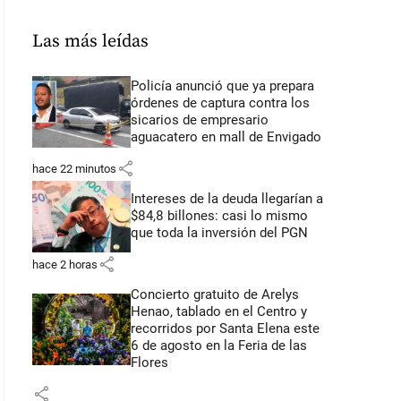
Las más leídas
Policía anunció que ya prepara
órdenes de captura contra los
sicarios de empresario
aguacatero en mall de Envigado
share
hace 22 minutos
Intereses de la deuda llegarían a
$84,8 billones: casi lo mismo
que toda la inversión del PGN
share
hace 2 horas
Concierto gratuito de Arelys
Henao, tablado en el Centro y
recorridos por Santa Elena este
6 de agosto en la Feria de las
Flores
share