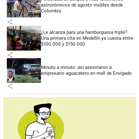
astronómicos de agosto visibles desde
Colombia
share
¿Le alcanza para una hamburguesa triple?
Una primera cita en Medellín ya cuesta entre
$100.000 y $150.000
share
Minuto a minuto: así asesinaron a
empresario aguacatero en mall de Envigado
share