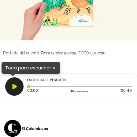
Portada del cuento
Terra vuelve a casa
. FOTO cortesía
×
Toca para escuchar
ESCUCHA EL RESUMEN
Tiempo transcurrido: 0 segundos
Du
00:00
00:46
El Colombiano