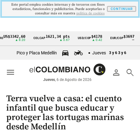
Este portal emplea cookies internas y de terceros con fines
estadísticos, funcionales y publicitarios. Puede aceptarlas o
CONTINUAR
consultar más en nuestra
politica de cookies
S$3342,60
1621,34 pts
$4178
$3697
COLCAP
USD/COP
EUR/COP
D
Cintillo
▲ 8.20
▲ 0.67
▲ 0.42
—
de
Pico y Placa Medellín
Jueves
3 y 6
3 y 6
indicadores
económicos
menu
person
search
Colombia
Jueves
, 6 de Agosto de 2026
Terra vuelve a casa: el cuento
infantil que busca educar y
proteger las tortugas marinas
desde Medellín