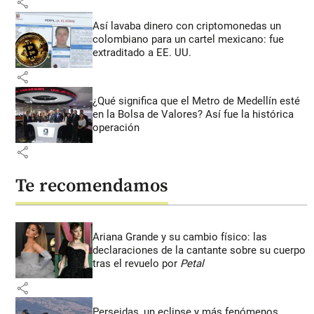
share
Así lavaba dinero con criptomonedas
un
colombiano para un cartel mexicano: fue
extraditado a EE. UU.
share
¿Qué significa que el Metro de Medellín esté
en la Bolsa de Valores? Así fue la histórica
operación
share
Te recomendamos
Ariana Grande y su cambio físico: las
declaraciones de la cantante sobre su cuerpo
tras el revuelo por
Petal
share
Perseidas, un eclipse y más fenómenos