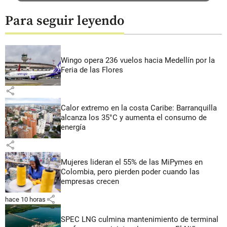
Para seguir leyendo
Wingo opera 236 vuelos hacia Medellín por la
Feria de las Flores
share
Calor extremo en la costa Caribe: Barranquilla
alcanza los 35°C y aumenta el consumo de
energía
share
Mujeres lideran el 55% de las MiPymes en
Colombia, pero pierden poder cuando las
empresas crecen
share
hace 10 horas
SPEC LNG culmina mantenimiento de terminal