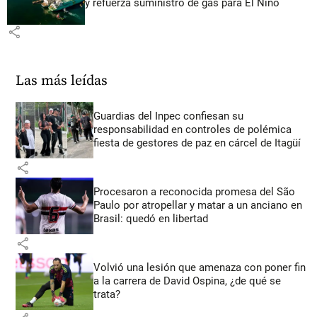
y refuerza suministro de gas para El Niño
share
Las más leídas
Guardias del Inpec confiesan su
responsabilidad en controles de polémica
fiesta de gestores de paz en cárcel de Itagüí
share
Procesaron a reconocida promesa del São
Paulo por atropellar y matar a un anciano en
Brasil: quedó en libertad
share
Volvió una lesión que amenaza con poner fin
a la carrera de David Ospina, ¿de qué se
trata?