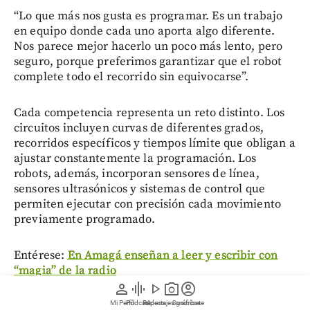
“Lo que más nos gusta es programar. Es un trabajo
en equipo donde cada uno aporta algo diferente.
Nos parece mejor hacerlo un poco más lento, pero
seguro, porque preferimos garantizar que el robot
complete todo el recorrido sin equivocarse”.
Cada competencia representa un reto distinto. Los
circuitos incluyen curvas de diferentes grados,
recorridos específicos y tiempos límite que obligan a
ajustar constantemente la programación. Los
robots, además, incorporan sensores de línea,
sensores ultrasónicos y sistemas de control que
permiten ejecutar con precisión cada movimiento
previamente programado.
Entérese:
En Amagá enseñan a leer y escribir con
“magia” de la radio
person
graphic_eq
play_arrow
photo_camera
account_circle
Japón es reconocido internacionalmente por su
Mi Perfil
Pódcast
Reportajes gráficos
Videos
Suscríbete