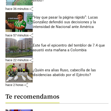
sintió?
share
hace 36 minutos
“Hay que pasar la página rápido”: Lucas
González defendió sus decisiones y la
intensidad de Nacional ante América
share
hace 57 minutos
Este fue el epicentro del temblor de 7.4 que
asustó esta mañana a Colombia
share
hace 22 minutos
¿Quién era alias Ruso, cabecilla de las
disidencias abatido por el Ejército?
share
hace 2 horas
Te recomendamos