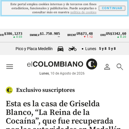
Este portal emplea cookies internas y de terceros con fines
estadísticos, funcionales y publicitarios. Puede aceptarlas o
CONTINUAR
consultar más en nuestra
politica de cookies
86,1273
$1.750.905
US$73,48
US$3342,60
SMMLV
BRENT
ORO
CO
Cintillo
▲ 0.03
—
▼ 1.12
▲ 8.20
de
Pico y Placa Medellín
Lunes
5 y 8
5 y 8
indicadores
económicos
menu
person
search
Colombia
Lunes
, 10 de Agosto de 2026
Exclusivo suscriptores
Esta es la casa de Griselda
Blanco, “La Reina de la
Cocaína”, que fue recuperada