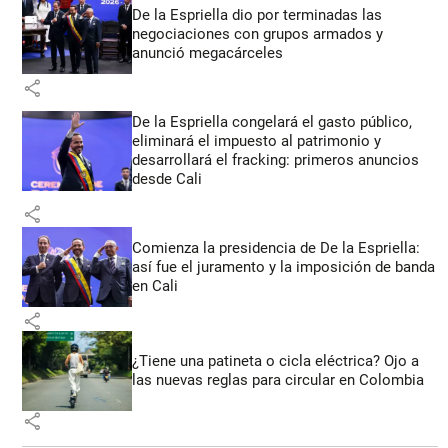
De la Espriella dio por terminadas las
negociaciones con grupos armados y
anunció megacárceles
share
De la Espriella congelará el gasto público,
eliminará el impuesto al patrimonio y
desarrollará el fracking: primeros anuncios
desde Cali
share
Comienza la presidencia de De la Espriella:
así fue el juramento y la imposición de banda
en Cali
share
¿Tiene una patineta o cicla eléctrica? Ojo a
las nuevas reglas para circular en Colombia
share