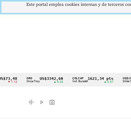
Este portal emplea cookies internas y de terceros con
,48
US$3342,60
1621,34 pts
$4
ORO
COLCAP
USD/COP
Cintillo
Onza Troy
Índ. Bursátil
Dólar Spot
1.12
▲ 8.20
▲ 0.67
▲ 
de
indicadores
graphic_eq
play_arrow
photo_camera
económicos
Colombia