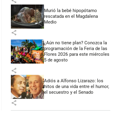
share
: 46 segundos
Murió la bebé hipopótamo
rescatada en el Magdalena
Medio
share
¿Aún no tiene plan? Conozca la
programación de la Feria de las
Flores 2026 para este miércoles
5 de agosto
share
Adiós a Alfonso Lizarazo: los
hitos de una vida entre el humor,
el secuestro y el Senado
share