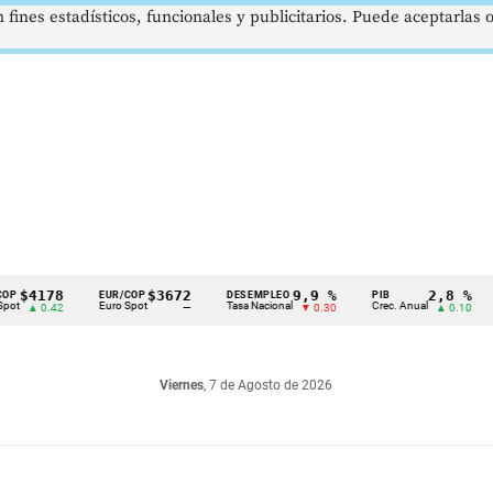
 fines estadísticos, funcionales y publicitarios. Puede aceptarlas
178
$3672
9,9 %
2,8 %
EUR/COP
DESEMPLEO
PIB
TRM
Euro Spot
Tasa Nacional
Crec. Anual
Tasa 
0.42
—
▼ 0.30
▲ 0.10
Viernes
, 7 de Agosto de 2026