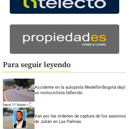
Para seguir leyendo
Accidente en la autopista Medellín-Bogotá dejó
un motociclista fallecido
share
hace 11 horas
Van por las órdenes de captura de los asesinos
de Julián en Las Palmas