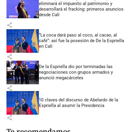
eliminará el impuesto al patrimonio y
desarrollará el fracking: primeros anuncios
desde Cali
share
“La coca dará paso al coco, al cacao, al
café”: así fue la posesión de De la Espriella
en Cali
share
De la Espriella dio por terminadas las
negociaciones con grupos armados y
anunció megacárceles
share
10 claves del discurso de Abelardo de la
Espriella al asumir la Presidencia
share
Te recomendamos