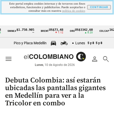
Este portal emplea cookies internas y de terceros con fines
estadísticos, funcionales y publicitarios. Puede aceptarlas o
CONTINUAR
consultar más en nuestra
politica de cookies
$1.750.905
US$73,48
US$3342,60
1621,34
SMMLV
BRENT
ORO
COLCAP
Cintillo
—
▼ 1.12
▲ 8.20
▲
de
Pico y Placa Medellín
Lunes
5 y 8
5 y 8
indicadores
económicos
menu
person
search
Colombia
Lunes
, 10 de Agosto de 2026
Debuta Colombia: así estarán
ubicadas las pantallas gigantes
en Medellín para ver a la
Tricolor en combo