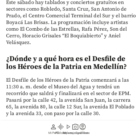
Este sábado hay tablados y conciertos gratuitos en
sectores como Robledo, Santa Cruz, San Antonio de
Prado, el Centro Comercial Terminal del Sur y el barrio
Boyacá Las Brisas. La programación incluye artistas
como El Combo de las Estrellas, Rafa Pérez, Son del
Cerro, Horacio Grisales “El Boquiabierto” y Aniel
Velásquez.
¿Dónde y a qué hora es el Desfile de
los Héroes de la Patria en Medellín?
El Desfile de los Héroes de la Patria comenzará a las
11:30 a. m. desde el Museo del Agua y tendrá un
recorrido que saldrá y finalizará en el sector de EPM.
Pasará por la calle 42, la avenida San Juan, la carrera
65, la avenida 80, la calle 12 Sur, la avenida El Poblado
y la avenida 33, con paso por la calle 30.
person
graphic_eq
play_arrow
photo_camera
account_circle
¿Qué planes de la Feria de las Flores
Mi Perfil
Pódcast
Reportajes gráficos
Videos
Suscríbete