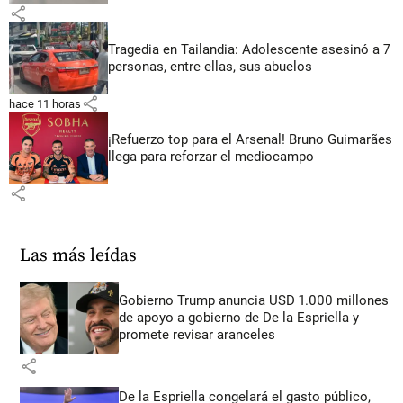
share
Tragedia en Tailandia: Adolescente asesinó a 7
personas, entre ellas, sus abuelos
share
hace 11 horas
¡Refuerzo top para el Arsenal! Bruno Guimarães
llega para reforzar el mediocampo
share
Las más leídas
Gobierno Trump anuncia USD 1.000 millones
de apoyo a gobierno de De la Espriella y
promete revisar aranceles
share
De la Espriella congelará el gasto público,