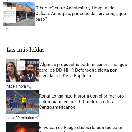
“Choque” entre Anestesiar y Hospital de
Caldas, Antioquia, por cese de servicios, ¿qué
pasó?
share
Las más leídas
“Algunas propuestas podrían generar riesgos
para los DD. HH.”: Defensoría alerta por
medidas de De la Espriella
share
hace 1 hora
Ronal Longa hizo historia con el primer oro
colombiano en los 100 metros de los
Centroamericanos
share
hace 39 minutos
El volcán de Fuego despierta con fuerza en