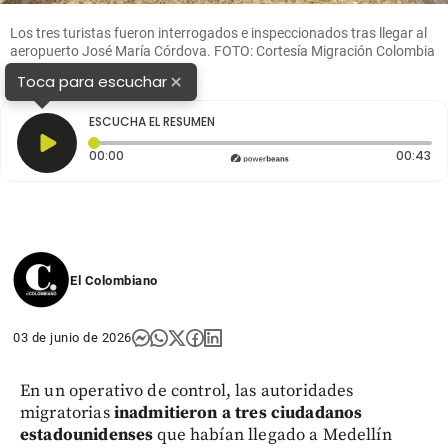
Los tres turistas fueron interrogados e inspeccionados tras llegar al
aeropuerto José María Córdova. FOTO: Cortesía Migración Colombia
×
Toca para escuchar
ESCUCHA EL RESUMEN
Tiempo transcurrido: 0 segundos
Du
00:00
00:43
El Colombiano
03 de junio de 2026
En un operativo de control, las autoridades
migratorias
inadmitieron a tres ciudadanos
estadounidenses
que habían llegado a Medellín