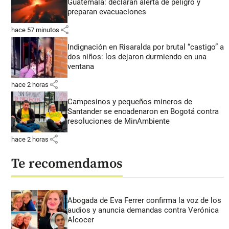
Guatemala: declaran alerta de peligro y
preparan evacuaciones
share
hace 57 minutos
Indignación en Risaralda por brutal “castigo” a
dos niños: los dejaron durmiendo en una
ventana
share
hace 2 horas
Campesinos y pequeños mineros de
Santander se encadenaron en Bogotá contra
resoluciones de MinAmbiente
share
hace 2 horas
Te recomendamos
Abogada de Eva Ferrer confirma la voz de los
audios y anuncia demandas contra Verónica
Alcocer