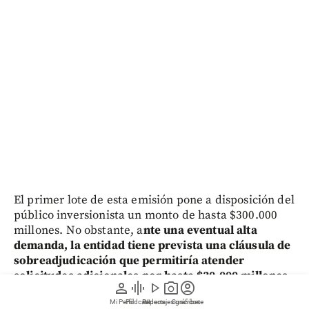
El primer lote de esta emisión pone a disposición del
público inversionista un monto de hasta $300.000
millones. No obstante, a
nte una eventual alta
demanda, la entidad tiene prevista una cláusula de
sobreadjudicación que permitiría atender
solicitudes adicionales por hasta $30.000 millones,
person
graphic_eq
play_arrow
photo_camera
account_circle
sin exceder el tope total de la emisión.
Mi Perfil
Pódcast
Reportajes gráficos
Videos
Suscríbete