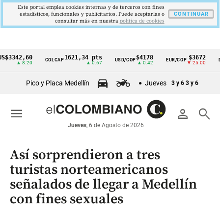
Este portal emplea cookies internas y de terceros con fines
estadísticos, funcionales y publicitarios. Puede aceptarlas o
CONTINUAR
consultar más en nuestra
politica de cookies
42,60
1621,34 pts
$4178
$3672
COLCAP
USD/COP
EUR/COP
DESEM
Cintillo
▲ 8.20
▲ 0.67
▲ 0.42
▼ 25.00
de
Pico y Placa Medellín
Jueves
3 y 6
3 y 6
indicadores
económicos
menu
person
search
Colombia
Jueves
, 6 de Agosto de 2026
Así sorprendieron a tres
turistas norteamericanos
señalados de llegar a Medellín
con fines sexuales