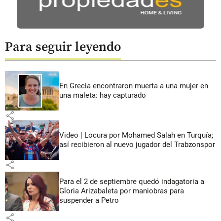
Para seguir leyendo
En Grecia encontraron muerta a una mujer en
una maleta: hay capturado
share
Video | Locura por Mohamed Salah en Turquía;
así recibieron al nuevo jugador del Trabzonspor
share
Para el 2 de septiembre quedó indagatoria a
Gloria Arizabaleta por maniobras para
suspender a Petro
share