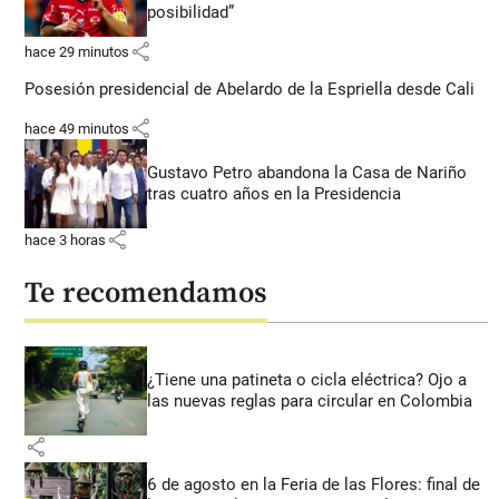
posibilidad”
share
hace 29 minutos
Posesión presidencial de Abelardo de la Espriella desde Cali
share
hace 49 minutos
Gustavo Petro abandona la Casa de Nariño
tras cuatro años en la Presidencia
share
hace 3 horas
Te recomendamos
¿Tiene una patineta o cicla eléctrica? Ojo a
las nuevas reglas para circular en Colombia
share
6 de agosto en la Feria de las Flores: final de