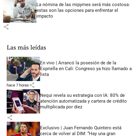
La nómina de las mipymes será más costosa:
estas son las opciones para enfrentar el
impacto
share
Las más leídas
En vivo | Arrancó la posesión de de la
Espriella en Cali: Congreso ya hizo llamado a
lista
share
hace 7 horas
Nequi revela su estrategia con IA: 80% de
atención automatizada y cartera de crédito
multiplicada por diez
share
Exclusivo | Juan Fernando Quintero está
cerca de volver al DIM: “Hay una gran