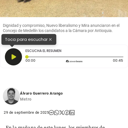
Dignidad y compromiso, Nuevo liberalismo y Mira anunciaron en el
Concejo de Medellín los candidatos a la Cámara por Antioquia.
FOTO: Cortesía
×
Toca para escuchar
ESCUCHA EL RESUMEN
Tiempo transcurrido: 0 segundos
Du
00:00
00:45
Álvaro Guerrero Arango
Metro
29 de septiembre de 2025
En la mañana de este lunes, los miembros de