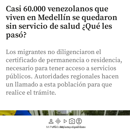
Casi 60.000 venezolanos que
viven en Medellín se quedaron
sin servicio de salud ¿Qué les
pasó?
Los migrantes no diligenciaron el
certificado de permanencia o residencia,
necesario para tener acceso a servicios
públicos. Autoridades regionales hacen
un llamado a esta población para que
realice el trámite.
person
graphic_eq
play_arrow
photo_camera
account_circle
Mi Perfil
Pódcast
Reportajes gráficos
Videos
Suscríbete