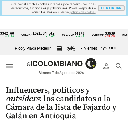
Este portal emplea cookies internas y de terceros con fines
estadísticos, funcionales y publicitarios. Puede aceptarlas o
CONTINUAR
consultar más en nuestra
politica de cookies
,60
1621,34 pts
$4178
$3639
COLCAP
USD/COP
EUR/COP
DESEMPLE
Cintillo
.20
▲ 0.67
▲ 0.42
▼ 33.00
de
Pico y Placa Medellín
Viernes
7 y 9
7 y 9
indicadores
económicos
menu
person
search
Colombia
Viernes
, 7 de Agosto de 2026
Influencers, políticos y
outsiders
: los candidatos a la
Cámara de la lista de Fajardo y
Galán en Antioquia