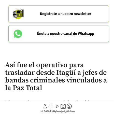
Regístrate a nuestro newsletter
Únete a nuestro canal de Whatsapp
Así fue el operativo para
trasladar desde Itagüí a jefes de
bandas criminales vinculados a
la Paz Total
El operativo se concretó desde el jueves,
person
graphic_eq
play_arrow
photo_camera
account_circle
6 de agosto y requirió una intervención
Mi Perfil
Pódcast
Reportajes gráficos
Videos
Suscríbete