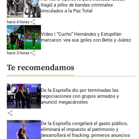
Itagüí a jefes de bandas criminales
vinculados a la Paz Total
share
hace 4 horas
Video | “Cucho” Hernández y Estupiñán
marcaron: vea sus goles con Betis y Juárez
share
hace 3 horas
Te recomendamos
De la Espriella dio por terminadas las
negociaciones con grupos armados y
anunció megacárceles
share
De la Espriella congelará el gasto público,
eliminará el impuesto al patrimonio y
desarrollará el fracking: primeros anuncios