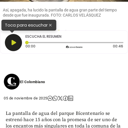
Así, apagada, ha lucido la pantalla de agua gran parte del tiempo
desde que fue inaugurada. FOTO: CARLOS VELÁSQUEZ
×
Toca para escuchar
1
2
ESCUCHA EL RESUMEN
Tiempo transcurrido: 0 segundos
Du
00:00
00:46
El Colombiano
05 de noviembre de 2025
La pantalla de agua del parque Bicentenario se
estrenó hace 15 años con la promesa de ser uno de
los encantos más singulares en toda la comuna de la