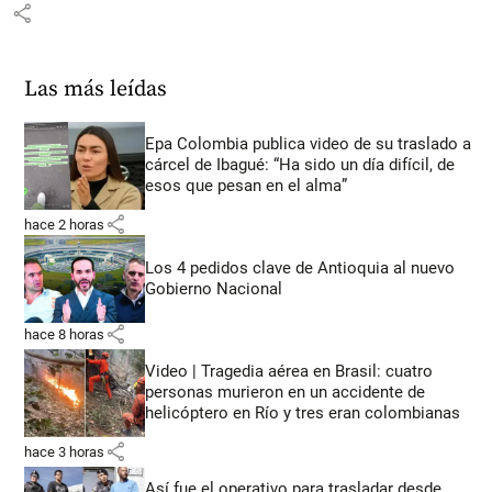
share
Las más leídas
Epa Colombia publica video de su traslado a
cárcel de Ibagué: “Ha sido un día difícil, de
esos que pesan en el alma”
share
hace 2 horas
Los 4 pedidos clave de Antioquia al nuevo
Gobierno Nacional
share
hace 8 horas
Video | Tragedia aérea en Brasil: cuatro
personas murieron en un accidente de
helicóptero en Río y tres eran colombianas
share
hace 3 horas
Así fue el operativo para trasladar desde