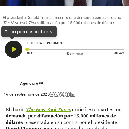
El presidente Donald Trump presentó una demanda contra el diario
The New York Times
difamación por 15.000 millones de dólares.
FOTO: GETTY
×
Toca para escuchar
ESCUCHA EL RESUMEN
Tiempo transcurrido: 0 segundos
Du
00:00
00:45
Agencia AFP
16 de septiembre de 2025
El diario
The New York Times
criticó este martes una
demanda por difamación por
15.000 millones de
dólares
presentada en su contra por el presidente
Donald Trump
como un intento descarado de