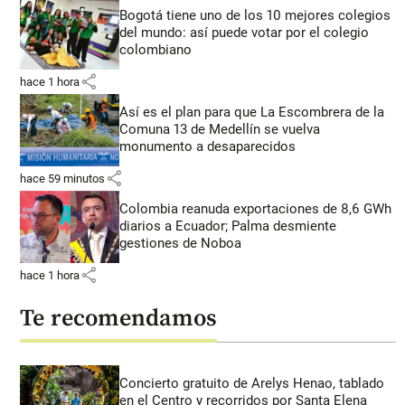
Bogotá tiene uno de los 10 mejores colegios
del mundo: así puede votar por el colegio
colombiano
share
hace 1 hora
Así es el plan para que La Escombrera de la
Comuna 13 de Medellín se vuelva
monumento a desaparecidos
share
hace 59 minutos
Colombia reanuda exportaciones de 8,6 GWh
diarios a Ecuador; Palma desmiente
gestiones de Noboa
share
hace 1 hora
Te recomendamos
Concierto gratuito de Arelys Henao, tablado
en el Centro y recorridos por Santa Elena