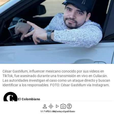
César Gastélum, influencer mexicano conocido por sus videos en
TikTok, fue asesinado durante una transmisión en vivo en Culiacán.
Las autoridades investigan el caso como un ataque directo y buscan
identificar a los responsables. FOTO: César Gastélum vía Instagram.
El Colombiano
person
graphic_eq
play_arrow
photo_camera
account_circle
Mi Perfil
Pódcast
Reportajes gráficos
Videos
Suscríbete
05 de agosto de 2026