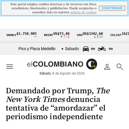
Este portal emplea cookies internas y de terceros con fines
estadísticos, funcionales y publicitarios. Puede aceptarlas o
CONTINUAR
consultar más en nuestra
politica de cookies
$1.750.905
US$73,48
US$3342,60
1621,34 
MMLV
BRENT
ORO
COLCAP
Cintillo
—
▼ 1.12
▲ 8.20
▲ 
de
Pico y Placa Medellín
Sabado
no
no
indicadores
económicos
menu
person
search
Colombia
Sábado
, 8 de Agosto de 2026
Demandado por Trump,
The
New York Times
denuncia
tentativa de “amordazar” el
periodismo independiente